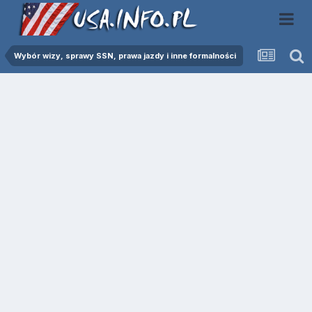
Wybór wizy, sprawy SSN, prawa jazdy i inne formalności