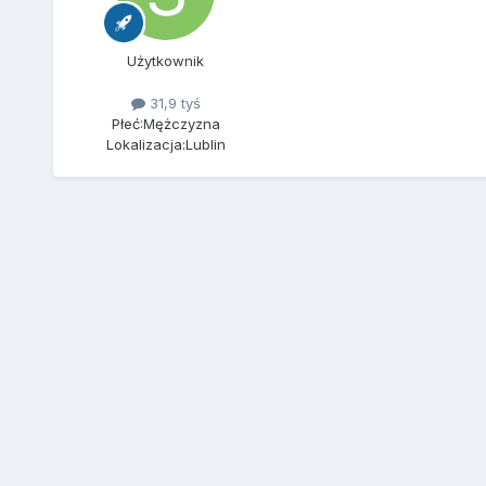
Użytkownik
31,9 tyś
Płeć:
Mężczyzna
Lokalizacja:
Lublin