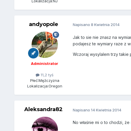
Lokalizacja:
NJ
andyopole
Napisano
8 Kwietnia 2014
Jak to sie nie znasz na wymi
podajesz te wymiary raze z wa
Wczoraj wysylalem trzy takie
Administrator
11,2 tyś
Płeć:
Mężczyzna
Lokalizacja:
Oregon
Aleksandra82
Napisano
14 Kwietnia 2014
No właśnie mi o to chodzi, że