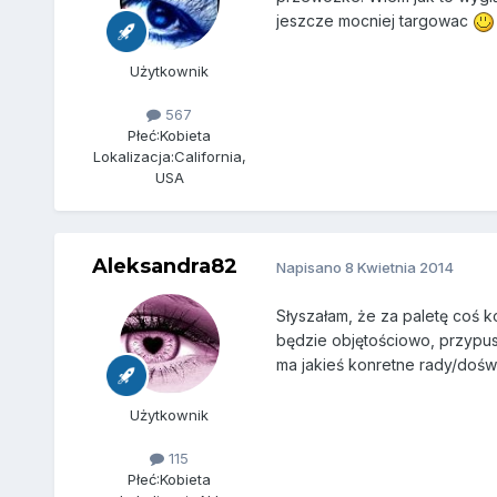
jeszcze mocniej targowac
Użytkownik
567
Płeć:
Kobieta
Lokalizacja:
California,
USA
Aleksandra82
Napisano
8 Kwietnia 2014
Słyszałam, że za paletę coś k
będzie objętościowo, przypusz
ma jakieś konretne rady/doś
Użytkownik
115
Płeć:
Kobieta