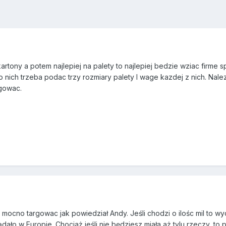
artony a potem najlepiej na palety to najlepiej bedzie wziac firme 
o nich trzeba podac trzy rozmiary palety I wage kazdej z nich. Nale
gowac.
 mocno targowac jak powiedział Andy. Jeśli chodzi o ilośc mil to wy
ało w Europie. Chociaż jeśli nie będziesz miała aż tylu rzeczy, to 