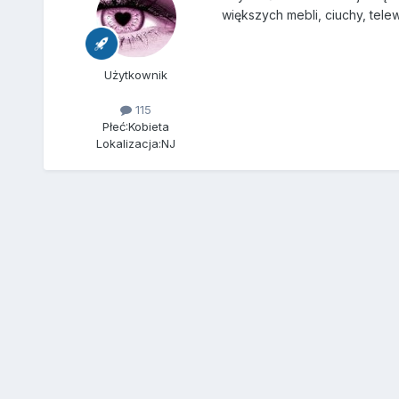
większych mebli, ciuchy, telew
Użytkownik
115
Płeć:
Kobieta
Lokalizacja:
NJ