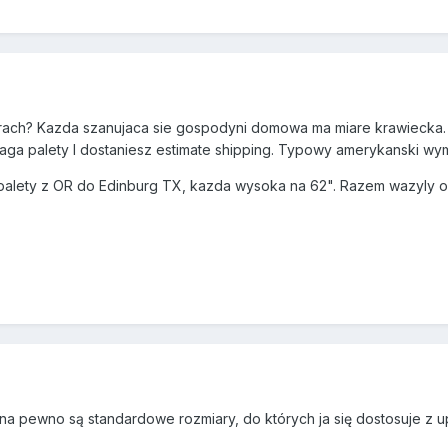
arach? Kazda szanujaca sie gospodyni domowa ma miare krawiecka.
ga palety I dostaniesz estimate shipping. Typowy amerykanski wymia
 palety z OR do Edinburg TX, kazda wysoka na 62". Razem wazyly o
 na pewno są standardowe rozmiary, do których ja się dostosuje z 