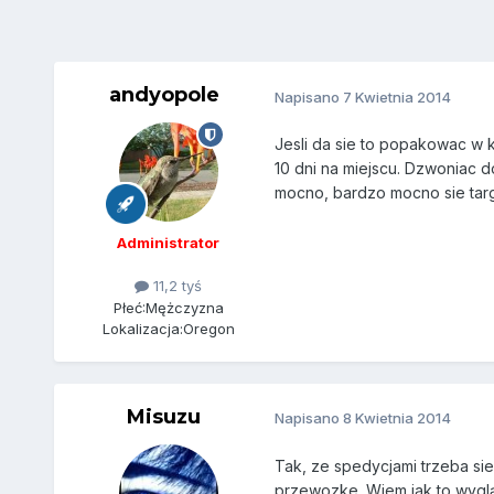
andyopole
Napisano
7 Kwietnia 2014
Jesli da sie to popakowac w k
10 dni na miejscu. Dzwoniac d
mocno, bardzo mocno sie tar
Administrator
11,2 tyś
Płeć:
Mężczyzna
Lokalizacja:
Oregon
Misuzu
Napisano
8 Kwietnia 2014
Tak, ze spedycjami trzeba sie
przewozke. Wiem jak to wygląd