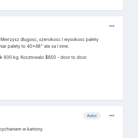
 Mierzysz dlugosc, szerokosc I wysokosc palety
r palety to 40x48" ale sa I inne.
k 600 kg. Kosztowalo $850 - door to door.
Autor
upychaniem w kartony.