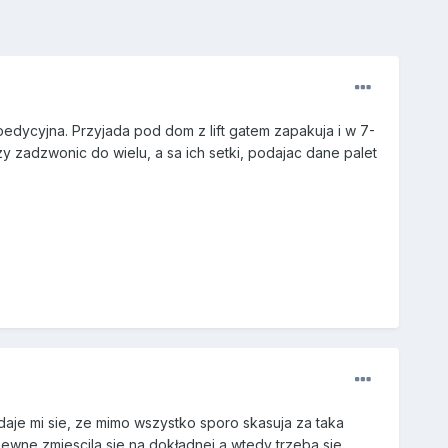
spedycyjna. Przyjada pod dom z lift gatem zapakuja i w 7-
zy zadzwonic do wielu, a sa ich setki, podajac dane palet
daje mi sie, ze mimo wszystko sporo skasuja za taka
pewne zmiescila sie na dokładnej a wtedy trzeba sie