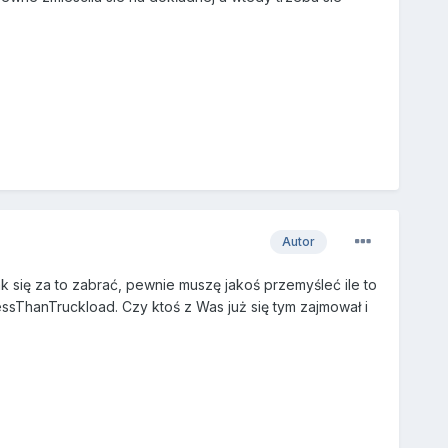
Autor
k się za to zabrać, pewnie muszę jakoś przemyśleć ile to
essThanTruckload. Czy ktoś z Was już się tym zajmował i