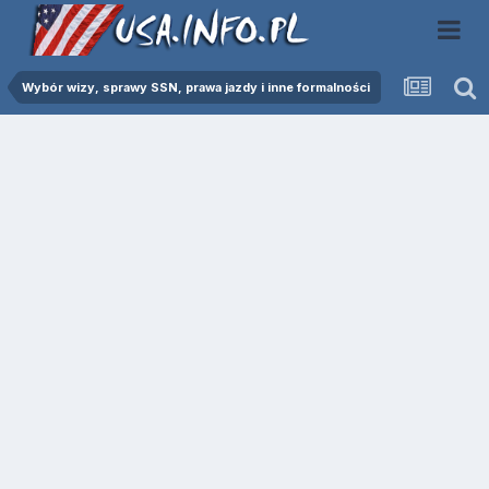
Wybór wizy, sprawy SSN, prawa jazdy i inne formalności