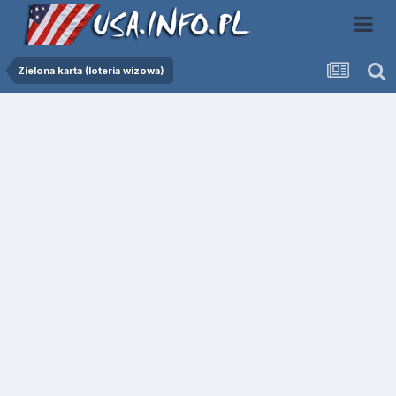
Zielona karta (loteria wizowa)