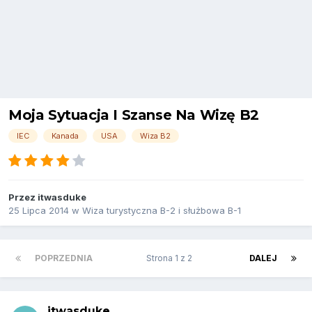
Moja Sytuacja I Szanse Na Wizę B2
IEC
Kanada
USA
Wiza B2
Przez
itwasduke
25 Lipca 2014
w
Wiza turystyczna B-2 i służbowa B-1
POPRZEDNIA
Strona 1 z 2
DALEJ
itwasduke