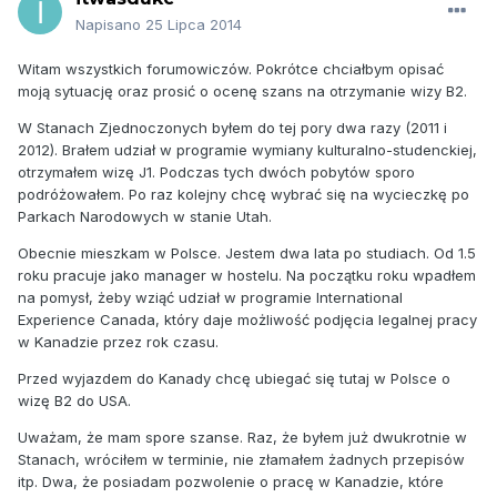
Napisano
25 Lipca 2014
Witam wszystkich forumowiczów. Pokrótce chciałbym opisać
moją sytuację oraz prosić o ocenę szans na otrzymanie wizy B2.
W Stanach Zjednoczonych byłem do tej pory dwa razy (2011 i
2012). Brałem udział w programie wymiany kulturalno-studenckiej,
otrzymałem wizę J1. Podczas tych dwóch pobytów sporo
podróżowałem. Po raz kolejny chcę wybrać się na wycieczkę po
Parkach Narodowych w stanie Utah.
Obecnie mieszkam w Polsce. Jestem dwa lata po studiach. Od 1.5
roku pracuje jako manager w hostelu. Na początku roku wpadłem
na pomysł, żeby wziąć udział w programie International
Experience Canada, który daje możliwość podjęcia legalnej pracy
w Kanadzie przez rok czasu.
Przed wyjazdem do Kanady chcę ubiegać się tutaj w Polsce o
wizę B2 do USA.
Uważam, że mam spore szanse. Raz, że byłem już dwukrotnie w
Stanach, wróciłem w terminie, nie złamałem żadnych przepisów
itp. Dwa, że posiadam pozwolenie o pracę w Kanadzie, które