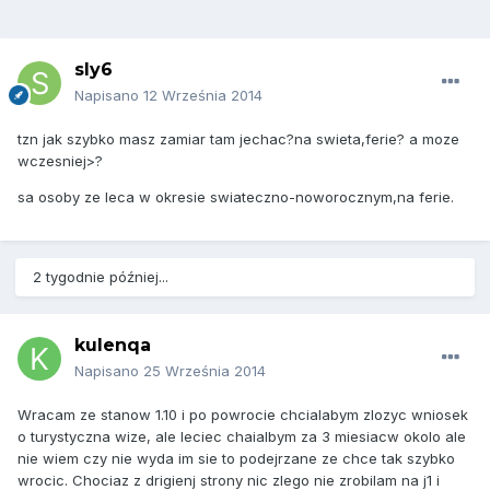
sly6
Napisano
12 Września 2014
tzn jak szybko masz zamiar tam jechac?na swieta,ferie? a moze
wczesniej>?
sa osoby ze leca w okresie swiateczno-noworocznym,na ferie.
2 tygodnie później...
kulenqa
Napisano
25 Września 2014
Wracam ze stanow 1.10 i po powrocie chcialabym zlozyc wniosek
o turystyczna wize, ale leciec chaialbym za 3 miesiacw okolo ale
nie wiem czy nie wyda im sie to podejrzane ze chce tak szybko
wrocic. Chociaz z drigienj strony nic zlego nie zrobilam na j1 i