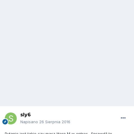
sly6
Napisano
26 Sierpnia 2016
Pytanie jest takie czy masz literę M w entres.. Sprawdź to