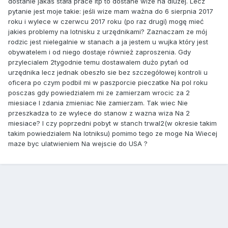
dostanie jakaś stała prace itp to dostane wize na dluzej. Lecz
pytanie jest moje takie: jeśli wize mam ważna do 6 sierpnia 2017
roku i wylece w czerwcu 2017 roku (po raz drugi) mogę mieć
jakies problemy na lotnisku z urzędnikami? Zaznaczam ze mój
rodzic jest nielegalnie w stanach a ja jestem u wujka który jest
obywatelem i od niego dostaje również zaproszenia. Gdy
przylecialem 2tygodnie temu dostawalem dużo pytań od
urzędnika lecz jednak obeszło sie bez szczegółowej kontroli u
oficera po czym podbil mi w paszporcie pieczatke Na pol roku
posczas gdy powiedzialem mi ze zamierzam wrocic za 2
miesiace I zdania zmieniac Nie zamierzam. Tak wiec Nie
przeszkadza to ze wylece do stanow z wazna wiza Na 2
miesiace? I czy poprzedni pobyt w stanch trwal2(w okresie takim
takim powiedzialem Na lotniksu) pomimo tego ze moge Na Wiecej
maze byc ulatwieniem Na wejscie do USA ?