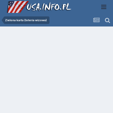
Zielona karta (loteria wizowa)