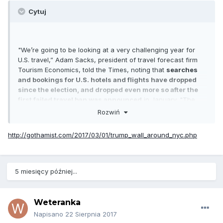
Cytuj
"We’re going to be looking at a very challenging year for
U.S. travel,” Adam Sacks, president of travel forecast firm
Tourism Economics, told the Times, noting that
searches
and bookings for U.S. hotels and flights have dropped
since the election, and dropped even more so after the
first failed travel ban was announced
in January. "The
data are all showing a pretty dramatic shift in behavior and
Rozwiń
interest," he said. "That certainly accelerated since the
executive order."
http://gothamist.com/2017/03/01/trump_wall_around_nyc.php
5 miesięcy później...
Weteranka
Napisano
22 Sierpnia 2017