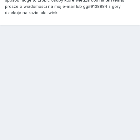
sposob moge to zrobic osoby ktore wiedza cos na ten temat
prosze o wiadomosci na moj e-mail lub gg#9138884 z gory
dziekuje na razie :ok: :wink: