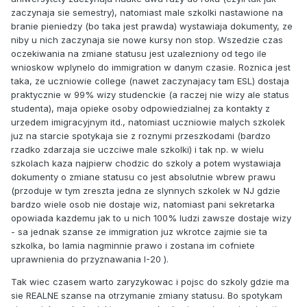
zaczynaja sie semestry), natomiast male szkolki nastawione na
branie pieniedzy (bo taka jest prawda) wystawiaja dokumenty, ze
niby u nich zaczynaja sie nowe kursy non stop. Wszedzie czas
oczekiwania na zmiane statusu jest uzalezniony od tego ile
wnioskow wplynelo do immigration w danym czasie. Roznica jest
taka, ze uczniowie college (nawet zaczynajacy tam ESL) dostaja
praktycznie w 99% wizy studenckie (a raczej nie wizy ale status
studenta), maja opieke osoby odpowiedzialnej za kontakty z
urzedem imigracyjnym itd., natomiast uczniowie malych szkolek
juz na starcie spotykaja sie z roznymi przeszkodami (bardzo
rzadko zdarzaja sie uczciwe male szkolki) i tak np. w wielu
szkolach kaza najpierw chodzic do szkoly a potem wystawiaja
dokumenty o zmiane statusu co jest absolutnie wbrew prawu
(przoduje w tym zreszta jedna ze slynnych szkolek w NJ gdzie
bardzo wiele osob nie dostaje wiz, natomiast pani sekretarka
opowiada kazdemu jak to u nich 100% ludzi zawsze dostaje wizy
- sa jednak szanse ze immigration juz wkrotce zajmie sie ta
szkolka, bo lamia nagminnie prawo i zostana im cofniete
uprawnienia do przyznawania I-20 ).
Tak wiec czasem warto zaryzykowac i pojsc do szkoly gdzie ma
sie REALNE szanse na otrzymanie zmiany statusu. Bo spotykam