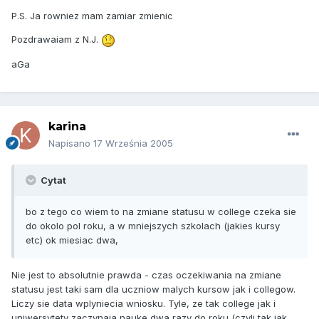
P.S. Ja rowniez mam zamiar zmienic
Pozdrawaiam z N.J.
aGa
karina
Napisano
17 Września 2005
Cytat
bo z tego co wiem to na zmiane statusu w college czeka sie
do okolo pol roku, a w mniejszych szkolach (jakies kursy
etc) ok miesiac dwa,
Nie jest to absolutnie prawda - czas oczekiwania na zmiane
statusu jest taki sam dla uczniow malych kursow jak i collegow.
Liczy sie data wplyniecia wniosku. Tyle, ze tak college jak i
uniwersytety zaczynaja nauke dwa razy do roku (czyli tak jak