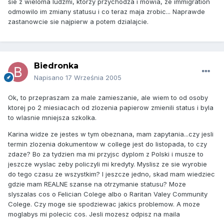
sie z wieloma ludzmi, ktorzy przychodza i mowia, ze immigration
odmowilo im zmiany statusu i co teraz maja zrobic... Naprawde
zastanowcie sie najpierw a potem dzialajcie.
Biedronka
Napisano
17 Września 2005
Ok, to przepraszam za male zamieszanie, ale wiem to od osoby
ktorej po 2 miesiacach od zlozenia papierow zmienili status i byla
to wlasnie mniejsza szkolka.
Karina widze ze jestes w tym obeznana, mam zapytania...czy jesli
termin zlozenia dokumentow w college jest do listopada, to czy
zdaze? Bo za tydzien ma mi przyjsc dyplom z Polski i musze to
jeszcze wyslac zeby policzyli mi kredyty. Myslisz ze sie wyrobie
do tego czasu ze wszystkim? I jeszcze jedno, skad mam wiedziec
gdzie mam REALNE szanse na otrzymanie statusu? Moze
slyszalas cos o Felician Colege albo o Raritan Valey Community
Colege. Czy moge sie spodziewac jakics problemow. A moze
moglabys mi polecic cos. Jesli mozesz odpisz na maila