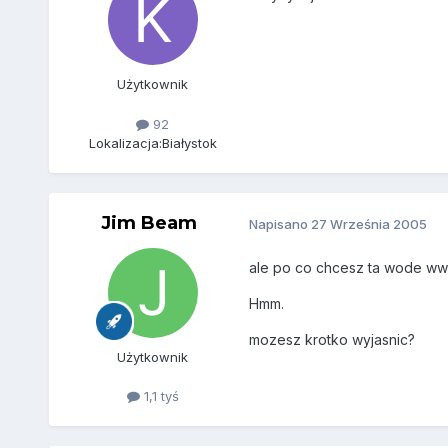
Użytkownik
92
Lokalizacja:
Białystok
Jim Beam
Napisano
27 Września 2005
ale po co chcesz ta wode wwo
Hmm.
mozesz krotko wyjasnic?
Użytkownik
1,1 tyś