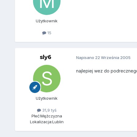
Użytkownik
15
sly6
Napisano
22 Września 2005
najlepiej wez do podreczneg
Użytkownik
31,9 tyś
Płeć:
Mężczyzna
Lokalizacja:
Lublin