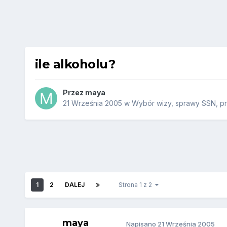
ile alkoholu?
Przez
maya
21 Września 2005
w
Wybór wizy, sprawy SSN, pra
1
2
DALEJ
Strona 1 z 2
maya
Napisano
21 Września 2005