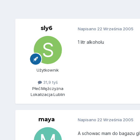
sly6
Napisano
22 Września 2005
1 litr alkoholu
Użytkownik
31,9 tyś
Płeć:
Mężczyzna
Lokalizacja:
Lublin
maya
Napisano
22 Września 2005
A schowac mam do bagazu g