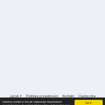
Język
Polityka prywatności
Kontakt
Ciasteczka
Używamy cookies w celu jak najlepszego dopasowania
USA.INFO.PL
Got it!