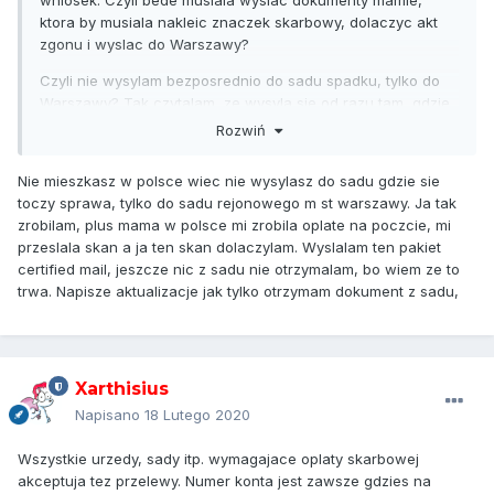
wniosek. Czyli bede musiala wyslac dokumenty mamie,
ktora by musiala nakleic znaczek skarbowy, dolaczyc akt
zgonu i wyslac do Warszawy?
Czyli nie wysylam bezposrednio do sadu spadku, tylko do
Warszawy? Tak czytalam, ze wysyla sie od razu tam, gdzie
sie toczy sprawa.
Rozwiń
Czy dostalas potwierdzenie otrzymania wniosku i jakas
Nie mieszkasz w polsce wiec nie wysylasz do sadu gdzie sie
odpowiedz z sadu, ze potwierdzili twoje odrzucenie i ze nie
toczy sprawa, tylko do sadu rejonowego m st warszawy. Ja tak
beda cie brali w sprawie spadkowej? Przyszedl jakis
zrobilam, plus mama w polsce mi zrobila oplate na poczcie, mi
dokument? I czy wyslali ci na adres w Polsce, np. rodziny?
przeslala skan a ja ten skan dolaczylam. Wyslalam ten pakiet
Po jakim czasie?
certified mail, jeszcze nic z sadu nie otrzymalam, bo wiem ze to
trwa. Napisze aktualizacje jak tylko otrzymam dokument z sadu,
Xarthisius
Napisano
18 Lutego 2020
Wszystkie urzedy, sady itp. wymagajace oplaty skarbowej
akceptuja tez przelewy. Numer konta jest zawsze gdzies na