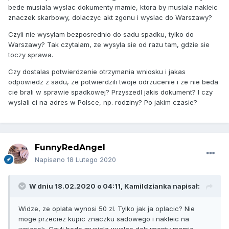
bede musiala wyslac dokumenty mamie, ktora by musiala nakleic
znaczek skarbowy, dolaczyc akt zgonu i wyslac do Warszawy?
Czyli nie wysylam bezposrednio do sadu spadku, tylko do
Warszawy? Tak czytalam, ze wysyla sie od razu tam, gdzie sie
toczy sprawa.
Czy dostalas potwierdzenie otrzymania wniosku i jakas
odpowiedz z sadu, ze potwierdzili twoje odrzucenie i ze nie beda
cie brali w sprawie spadkowej? Przyszedl jakis dokument? I czy
wyslali ci na adres w Polsce, np. rodziny? Po jakim czasie?
FunnyRedAngel
Napisano
18 Lutego 2020
W dniu 18.02.2020 o 04:11,
Kamildzianka
napisał:
Widze, ze oplata wynosi 50 zl. Tylko jak ja oplacic? Nie
moge przeciez kupic znaczku sadowego i nakleic na