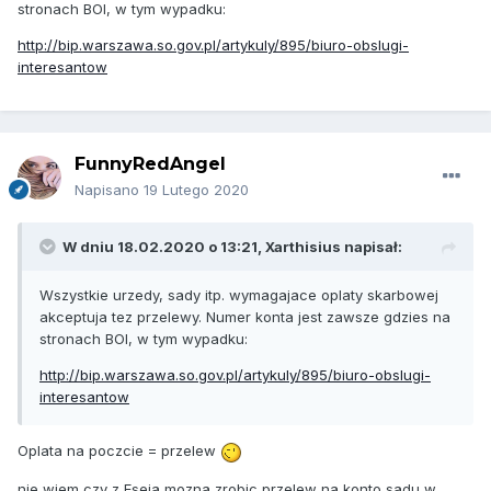
stronach BOI, w tym wypadku:
http://bip.warszawa.so.gov.pl/artykuly/895/biuro-obslugi-
interesantow
FunnyRedAngel
Napisano
19 Lutego 2020
W dniu 18.02.2020 o 13:21,
Xarthisius
napisał:
Wszystkie urzedy, sady itp. wymagajace oplaty skarbowej
akceptuja tez przelewy. Numer konta jest zawsze gdzies na
stronach BOI, w tym wypadku:
http://bip.warszawa.so.gov.pl/artykuly/895/biuro-obslugi-
interesantow
Oplata na poczcie = przelew
nie wiem czy z Eseja mozna zrobic przelew na konto sadu w