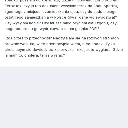
spadku, poszlam do konsulatu, gdzie mi poswiadczono podpis.
Teraz tak: czy ja ten dokument wysylam teraz do Sadu Spadku,
zgodnego z miejscem zamieszkania ojca, czy do sadu mojego
ostatniego zamieszkania w Polsce (dwa rozne wojewodztwa)?
Czy wysylam kopie? Czy musze miec oryginal aktu zgonu, czy
moge po prostu go wydrukowac (mam go jako PDF)?
Ktos przez to przechodzil? Naczytalam sie na roznych stronach
prawniczych, itd, wiec orientacyjnie wiem, o co chodzi. Tylko
chcialabym sie dowiedziec z pierwszej reki, jak to wyglada. Gdzie
ja mam to, cholera, teraz wyslac?