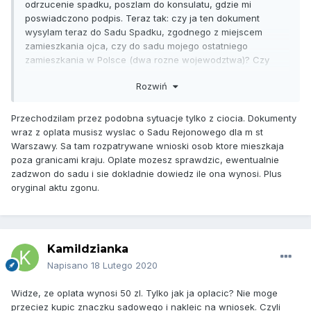
odrzucenie spadku, poszlam do konsulatu, gdzie mi
poswiadczono podpis. Teraz tak: czy ja ten dokument
wysylam teraz do Sadu Spadku, zgodnego z miejscem
zamieszkania ojca, czy do sadu mojego ostatniego
zamieszkania w Polsce (dwa rozne wojewodztwa)? Czy
wysylam kopie? Czy musze miec oryginal aktu zgonu, czy
Rozwiń
moge po prostu go wydrukowac (mam go jako PDF)?
Ktos przez to przechodzil? Naczytalam sie na roznych
Przechodzilam przez podobna sytuacje tylko z ciocia. Dokumenty
stronach prawniczych, itd, wiec orientacyjnie wiem, o co
wraz z oplata musisz wyslac o Sadu Rejonowego dla m st
chodzi. Tylko chcialabym sie dowiedziec z pierwszej reki,
Warszawy. Sa tam rozpatrywane wnioski osob ktore mieszkaja
jak to wyglada. Gdzie ja mam to, cholera, teraz wyslac?
poza granicami kraju. Oplate mozesz sprawdzic, ewentualnie
zadzwon do sadu i sie dokladnie dowiedz ile ona wynosi. Plus
oryginal aktu zgonu.
Kamildzianka
Napisano
18 Lutego 2020
Widze, ze oplata wynosi 50 zl. Tylko jak ja oplacic? Nie moge
przeciez kupic znaczku sadowego i nakleic na wniosek. Czyli