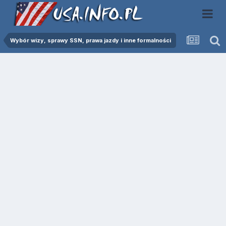
Wybór wizy, sprawy SSN, prawa jazdy i inne formalności