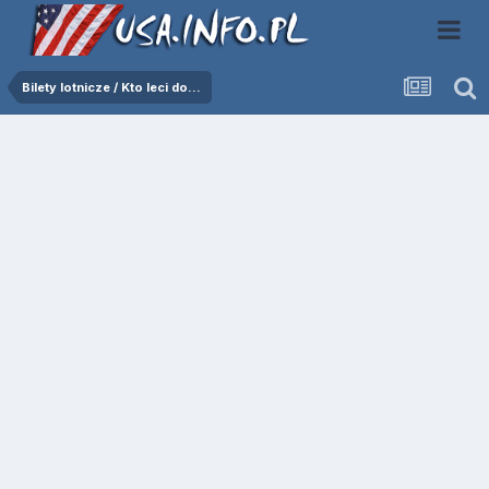
Bilety lotnicze / Kto leci do...