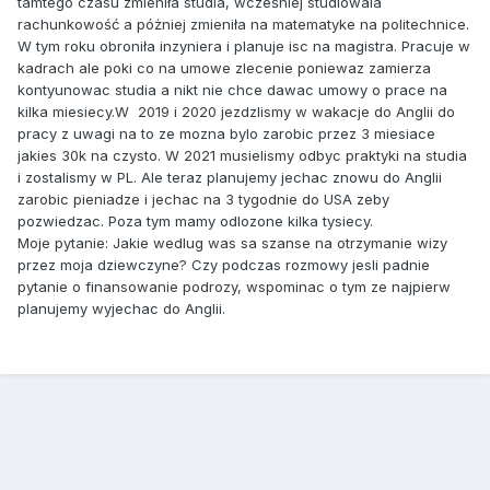
tamtego czasu zmieniła studia, wcześniej studiowala
rachunkowość a póżniej zmieniła na matematyke na politechnice.
W tym roku obroniła inzyniera i planuje isc na magistra. Pracuje w
kadrach ale poki co na umowe zlecenie poniewaz zamierza
kontyunowac studia a nikt nie chce dawac umowy o prace na
kilka miesiecy.W 2019 i 2020 jezdzlismy w wakacje do Anglii do
pracy z uwagi na to ze mozna bylo zarobic przez 3 miesiace
jakies 30k na czysto. W 2021 musielismy odbyc praktyki na studia
i zostalismy w PL. Ale teraz planujemy jechac znowu do Anglii
zarobic pieniadze i jechac na 3 tygodnie do USA zeby
pozwiedzac. Poza tym mamy odlozone kilka tysiecy.
Moje pytanie: Jakie wedlug was sa szanse na otrzymanie wizy
przez moja dziewczyne? Czy podczas rozmowy jesli padnie
pytanie o finansowanie podrozy, wspominac o tym ze najpierw
planujemy wyjechac do Anglii.