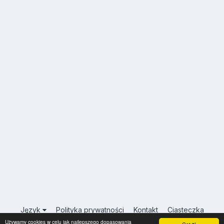
Język
Polityka prywatności
Kontakt
Ciasteczka
Używamy cookies w celu jak najlepszego dopasowania
USA.INFO.PL