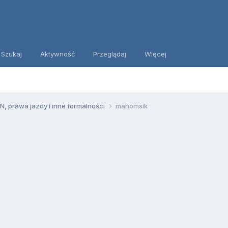
Szukaj
Aktywność
Przeglądaj
Więcej
, prawa jazdy i inne formalności
mahomsik