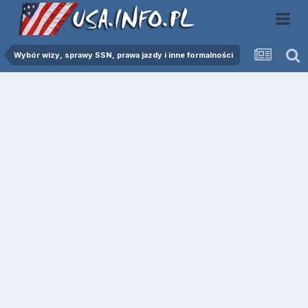
Wybór wizy, sprawy SSN, prawa jazdy i inne formalności