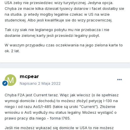
USA zeby nie przesiedziec wizy turystycznej. Jedyna opcja.
Chyba ze macie kilka dziesiat tysiecy dolarow i facet dostalby sie
na studia. :p wtedy moglby legalnie czekac w US na wizie
studenckiej. Albo jesli kwalifikuje sie do wizy pracowniczej.
Tak czy siak nie leglanego pobytu mu nie przebacza i nie
dostanie zielonej karty jesli przesiedzi legalny pobyt.
W waszym przypadku czas oczekiwania na jego zielona karte to
ok. 2 lat.
mcpear
Napisano
2 Maja 2022
Chyba F2A jest Current teraz. Więc jak wlecisz (o ile spełniasz
wymogi domicile i dochodu) to możesz złożyć petycję I-130 na
niego i od razu AoS/I-485 (takie są uroki "Current"). Złożenie
wniosku o AoS wydłuży mu status legalny. Możesz wystąpić o
prawo pracy dla niego - forma I765.
Jeśli nie możesz wykazać się domicile w USA to nie możesz