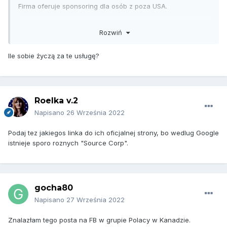
Firma oferuje sponsoring dla osób z poza USA.
Czy ktoś słyszał opinie to tej firmie, a może komuś się udało
Rozwiń
wyjechać do USA na podstawie ich oferty pracy ?
Ile sobie życzą za te usługę?
Roelka v.2
Napisano
26 Września 2022
Podaj tez jakiegos linka do ich oficjalnej strony, bo wedlug Google
istnieje sporo roznych "Source Corp".
gocha80
Napisano
27 Września 2022
Znalazłam tego posta na FB w grupie Polacy w Kanadzie.