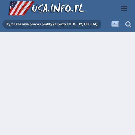
Tymczasowa praca i praktyka (wizy H1-B, H2, H3 i H4)