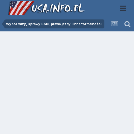
Wybór wizy, sprawy SSN, prawa jazdy i inne formalności