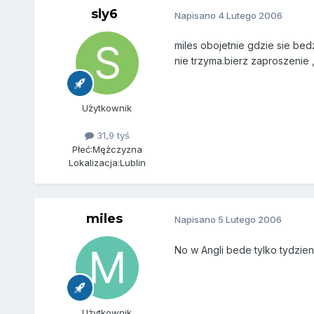
sly6
Napisano
4 Lutego 2006
miles obojetnie gdzie sie bedz
nie trzyma.bierz zaproszenie
Użytkownik
31,9 tyś
Płeć:
Mężczyzna
Lokalizacja:
Lublin
miles
Napisano
5 Lutego 2006
No w Angli bede tylko tydzie
Użytkownik