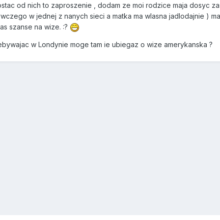
ostac od nich to zaproszenie , dodam ze moi rodzice maja dosyc za
czego w jednej z nanych sieci a matka ma wlasna jadlodajnie ) ma
as szanse na wize. :?
ebywajac w Londynie moge tam ie ubiegaz o wize amerykanska ?