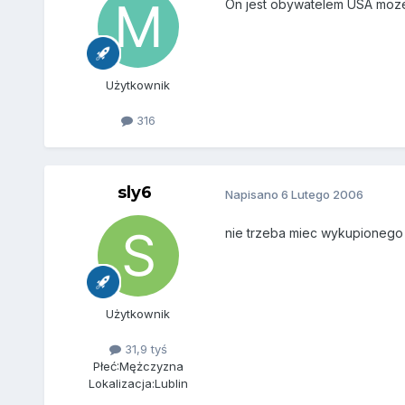
On jest obywatelem USA moze 
Użytkownik
316
sly6
Napisano
6 Lutego 2006
nie trzeba miec wykupionego b
Użytkownik
31,9 tyś
Płeć:
Mężczyzna
Lokalizacja:
Lublin