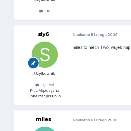
316
sly6
Napisano
5 Lutego 2006
miles to niech Twoj wujek n
Użytkownik
31,9 tyś
Płeć:
Mężczyzna
Lokalizacja:
Lublin
miles
Napisano
6 Lutego 2006