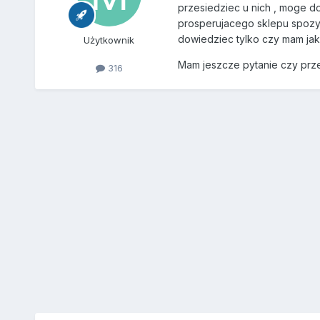
przesiedziec u nich , moge d
prosperujacego sklepu spozyw
dowiedziec tylko czy mam jak
Użytkownik
Mam jeszcze pytanie czy prz
316