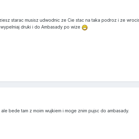
iesz starac musisz udwodnic ze Cie stac na taka podroz i ze wrocisz 
 ,wypelniaj druki i do Ambasady po wize
n ale bede tam z moim wujkiem i moge znim pujsc do ambasady.