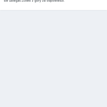
sie ubiegac.Dzieki z gory za odpowiedzi.