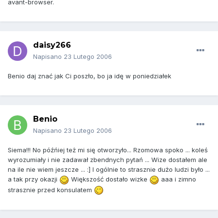
avant-browser.
daisy266
Napisano
23 Lutego 2006
Benio daj znać jak Ci poszło, bo ja idę w poniedziałek
Benio
Napisano
23 Lutego 2006
Siema!!! No późńiej też mi się otworzyło... Rzomowa spoko ... koleś
wyrozumiały i nie zadawał zbendnych pytań ... Wize dostałem ale
na ile nie wiem jeszcze ... :] I ogólnie to strasznie dużo ludzi było ...
a tak przy okazji
Większość dostało wizke
aaa i zimno
strasznie przed konsulatem