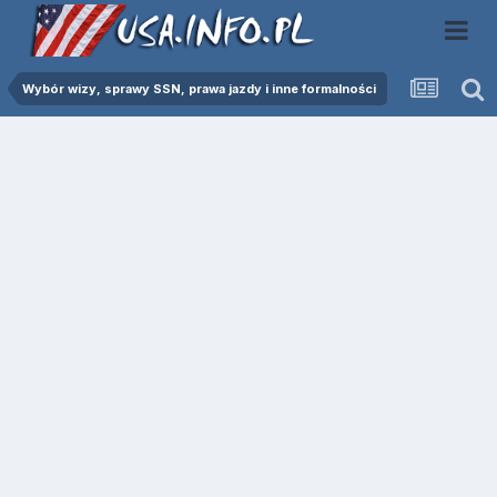
Wybór wizy, sprawy SSN, prawa jazdy i inne formalności