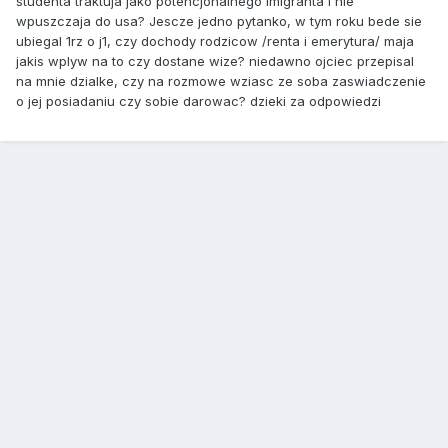
studenta traktuja jako potencjonalnego imigranta i nie
wpuszczaja do usa? Jescze jedno pytanko, w tym roku bede sie
ubiegal 1rz o j1, czy dochody rodzicow /renta i emerytura/ maja
jakis wplyw na to czy dostane wize? niedawno ojciec przepisal
na mnie dzialke, czy na rozmowe wziasc ze soba zaswiadczenie
o jej posiadaniu czy sobie darowac? dzieki za odpowiedzi