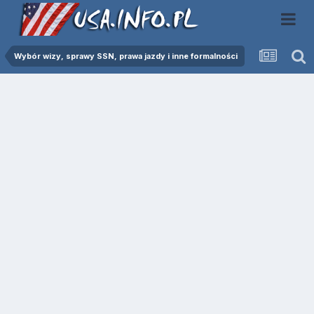
Wybór wizy, sprawy SSN, prawa jazdy i inne formalności