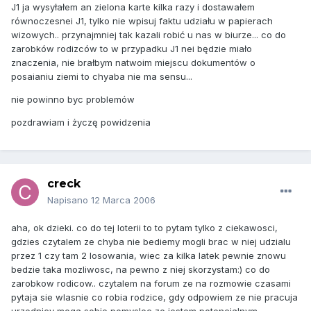
J1 ja wysyłałem an zielona karte kilka razy i dostawałem
równoczesnei J1, tylko nie wpisuj faktu udziału w papierach
wizowych.. przynajmniej tak kazali robić u nas w biurze... co do
zarobków rodizców to w przypadku J1 nei będzie miało
znaczenia, nie brałbym natwoim miejscu dokumentów o
posaianiu ziemi to chyaba nie ma sensu...
nie powinno byc problemów
pozdrawiam i życzę powidzenia
creck
Napisano
12 Marca 2006
aha, ok dzieki. co do tej loterii to to pytam tylko z ciekawosci,
gdzies czytalem ze chyba nie bediemy mogli brac w niej udzialu
przez 1 czy tam 2 losowania, wiec za kilka latek pewnie znowu
bedzie taka mozliwosc, na pewno z niej skorzystam:) co do
zarobkow rodicow.. czytalem na forum ze na rozmowie czasami
pytaja sie wlasnie co robia rodzice, gdy odpowiem ze nie pracuja