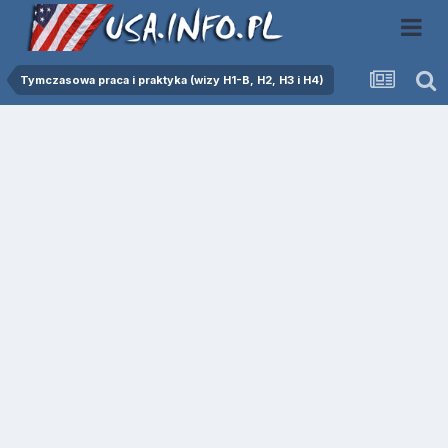
Tymczasowa praca i praktyka (wizy H1-B, H2, H3 i H4)