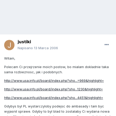
justiki
Napisano
13 Marca 2006
Witam,
Polecam Ci przejrzenie moich postow, bo mialam dokladnie taka
sama rozbieznosc, jak i podobnych.
http://www.usa.info.pl/board/index.php?sho...=969&highlight=
http://www.usa.info.pl/board/index.php?sho...1230&highlight=
http://www.usa.info.pl/board/index.php?sho...4451&highlight=
Gdybys byl PL wystarczyloby podejsc do ambasady i tam byc
wyjasnil sprawe. Gdyby to byl blad to zostalaby Ci wydana nowa