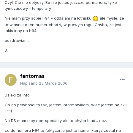
Czyli Cie nie dotyczy. Bo nie jestes jeszcze permanent, tylko
tymczasowy - temporary
Nie mam przy sobie I-94 - oddalam na lotnisku
ale mysle, ze
to wlasnie o ten numer chodzi, w prawym rogu. Chyba, ze jest
jakis inny na I-94.
pozdrawiam,
J.
fantomas
Napisano
23 Marca 2006
Dzieki za info!!
Co do pewnosci to tak, jestem informatykiem, wiec jestem na skill
list:(
Na DS mam niby non-specialty ale to chyba blad... coz.
co do numeru I-94 to faktycznie jest to numer ktoryz zostal na