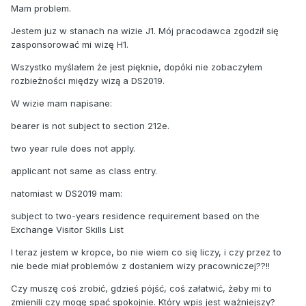
Mam problem.
Jestem juz w stanach na wizie J1. Mój pracodawca zgodził się
zasponsorować mi wizę H1.
Wszystko myślałem że jest pięknie, dopóki nie zobaczyłem
rozbieżności między wizą a DS2019.
W wizie mam napisane:
bearer is not subject to section 212e.
two year rule does not apply.
applicant not same as class entry.
natomiast w DS2019 mam:
subject to two-years residence requirement based on the
Exchange Visitor Skills List
I teraz jestem w kropce, bo nie wiem co się liczy, i czy przez to
nie bede miał problemów z dostaniem wizy pracowniczej??!!
Czy muszę coś zrobić, gdzieś pójść, coś załatwić, żeby mi to
zmienili czy mogę spać spokojnie. Który wpis jest ważniejszy?