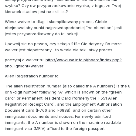
szybko? Czy ow przyporzadkowanie wynika, z tego, ze Twoj
kierunek studiow jest na skill list?
Wiesz waiver to dlugi i skomplikowany proces, Ciebie
obejmowaloby punkt najprawdopodobniej "no objection" jesli
jestes przyporzadkowany do tej sekcji.
Upewnij sie na pewno, czy sekcja 212e Cie dotyczy. Bo moze
waiver jest niepotrzebny... to wcale nie taki latwy proces.
poczytaj o waiver tu:
http://www.usa.info.pl/board/index.php?
sho...ighlight=waiver
Alien Registration number to:
The alien registration number (also called the A number) ) is the 8
or 9-digit number following “A” which is shown on the “green
card” or Permanent Resident Card (formerly the I-551 Alien
Registration Receipt Card), and the Employment Authorization
Document card (I-766 and I-688B), and on certain other
immigration documents and notices. For newly admitted
immigrants, the A number is shown on the machine readable
immigrant visa (MRIV) affixed to the foreign passport.