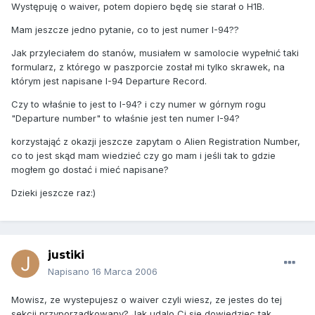
Występuję o waiver, potem dopiero będę sie starał o H1B.
Mam jeszcze jedno pytanie, co to jest numer I-94??
Jak przyleciałem do stanów, musiałem w samolocie wypełnić taki
formularz, z którego w paszporcie został mi tylko skrawek, na
którym jest napisane I-94 Departure Record.
Czy to właśnie to jest to I-94? i czy numer w górnym rogu
"Departure number" to właśnie jest ten numer I-94?
korzystająć z okazji jeszcze zapytam o Alien Registration Number,
co to jest skąd mam wiedzieć czy go mam i jeśli tak to gdzie
mogłem go dostać i mieć napisane?
Dzieki jeszcze raz:)
justiki
Napisano
16 Marca 2006
Mowisz, ze wystepujesz o waiver czyli wiesz, ze jestes do tej
sekcji przyporzadkowany? Jak udalo Ci sie dowiedziec tak