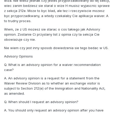
wiza. Nie wiesz jednak czy jestes przyporzadkowany do tej sekcji,
wiec zanim bedziesz sie staral o wize H musisz wyjascnic sprawe
z sekcja 212e. Moze to byc blad, ale tez i rzeczywiscie mozesz
byc przyporzadkwany, a wtedy czekalaby Cie aplikacja waiver. A
to trudny proces.
Wiem, ze z US mozesz sie starac o cos takiego jak Advisory
opinion. Zostanie Ci przyslany list z opinia czy ta sekcja Cie
obowiazuje czy nie.
Nie wiem czy jest inny sposob dowiedzenia sie tego bedac w US.
Advisory Opinions
Q. What is an advisory opinion for a waiver recommendation
case?
A. An advisory opinion is a request for a statement from the
Waiver Review Division as to whether an exchange visitor is
subject to Section 212(e) of the Immigration and Nationality Act,
as amended.
Q. When should I request an advisory opinion?
A. You should only request an advisory opinion after you have