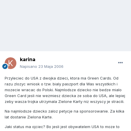
karina
Napisano
23 Maja 2006
Przyleciec do USA z dwojka dzieci, ktora ma Green Cards. Od
razu zlozyc wniosk o tzw. bialy paszport dla Was wszystkich i
mozecie wracac do Polski. Najmlodsze dziecko nie bedze mialo
Green Card jesli nie wezmiesz dziecka ze soba do USA, ale lepiej
zeby wasza trojka utrzymala Zielone Karty niz wszyscy je stracili.
Na najmlodsze dziecko zaloz petycje na sponsorowanie. Za kilka
lat dostanie Zielona Karte.
Jaki status ma ojciec? Bo jesli jest obywatelem USA to moze to