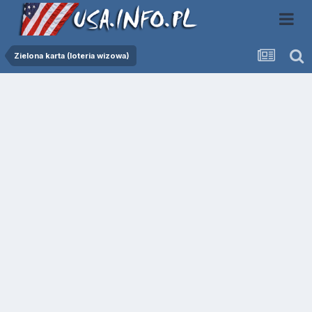
Zielona karta (loteria wizowa)