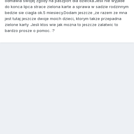
odmawia swojej zgody na paszport dla dziecka.Jesli nie wyjade
do konca lipca strace zielona karte a sprawa w sadzie rodzinnym
bedzie sie ciagla ok.5 miesiecy.Dodam jeszcze ,ze razem ze mna
jest tutaj jeszcze dwoje moich dzieci, ktorym takze przepadna
zielone karty .Jesli ktos wie jak mozna to jeszcze zalatwic to
bardzo prosze o pomoc. :?