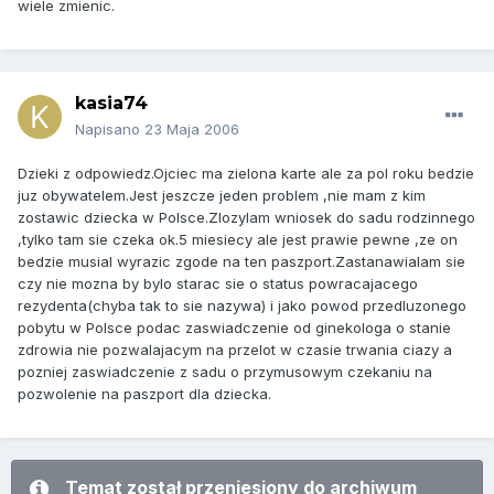
wiele zmienic.
kasia74
Napisano
23 Maja 2006
Dzieki z odpowiedz.Ojciec ma zielona karte ale za pol roku bedzie
juz obywatelem.Jest jeszcze jeden problem ,nie mam z kim
zostawic dziecka w Polsce.Zlozylam wniosek do sadu rodzinnego
,tylko tam sie czeka ok.5 miesiecy ale jest prawie pewne ,ze on
bedzie musial wyrazic zgode na ten paszport.Zastanawialam sie
czy nie mozna by bylo starac sie o status powracajacego
rezydenta(chyba tak to sie nazywa) i jako powod przedluzonego
pobytu w Polsce podac zaswiadczenie od ginekologa o stanie
zdrowia nie pozwalajacym na przelot w czasie trwania ciazy a
pozniej zaswiadczenie z sadu o przymusowym czekaniu na
pozwolenie na paszport dla dziecka.
Temat został przeniesiony do archiwum