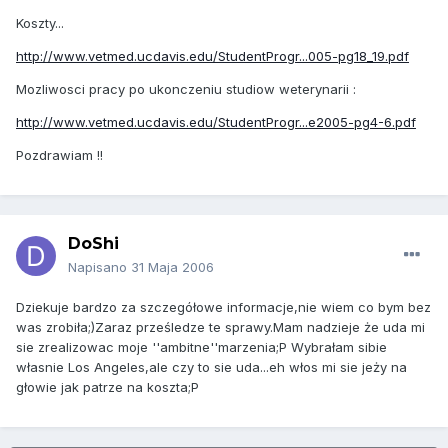
Koszty...
http://www.vetmed.ucdavis.edu/StudentProgr...005-pg18_19.pdf
Mozliwosci pracy po ukonczeniu studiow weterynarii :
http://www.vetmed.ucdavis.edu/StudentProgr...e2005-pg4-6.pdf
Pozdrawiam !!
DoShi
Napisano
31 Maja 2006
Dziekuje bardzo za szczegółowe informacje,nie wiem co bym bez
was zrobiła;)Zaraz prześledze te sprawy.Mam nadzieje że uda mi
sie zrealizowac moje ''ambitne''marzenia;P Wybrałam sibie
własnie Los Angeles,ale czy to sie uda...eh włos mi sie jeży na
głowie jak patrze na koszta;P