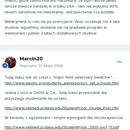
miasto, gdzie samochod jest niezbedny. Ja bym radzila jakies
tansze miejsce bardziej w srodku USA - tam nie wybulisz 90%
twoich zarobkow na mieszkanie, ubezpieczenie czy podatki.
Weterynarie tu robi sie po licencjacie. Wiec oczekuje cie 4 lata
studiow, egzaminy, dostanie sie na graduate program w
weterynarii i potem 3 latach dodatkowych studiow.
Marcin20
Napisano
30 Maja 2006
Tutaj masz link do szkol z "major field veterinary medicine" ...
http://www.aavmc.org/students_admissions/v...vet_schools.htm
Jedna z nich w DAVIS w CA... tutaj masz przewodnik dla
przyszlego studenta/tki tej uczelni...
http://www.vetmed.ucdavis.edu/StudentProgr...tGuide_Post.cfm
W zwiazku z egzaminami i innymi wymogami dla obcokrajowcow...
http://www.vetmed.ucdavis.edu/StudentProgr...2005-pg7-11.pdf