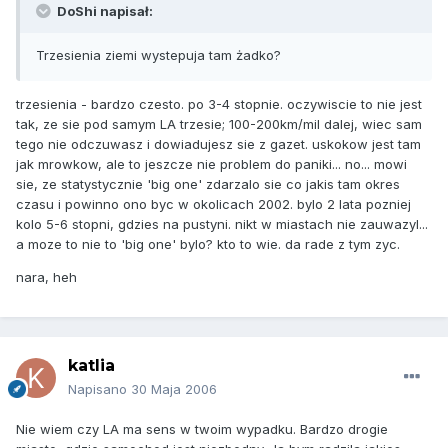
DoShi napisał:
Trzesienia ziemi wystepuja tam żadko?
trzesienia - bardzo czesto. po 3-4 stopnie. oczywiscie to nie jest
tak, ze sie pod samym LA trzesie; 100-200km/mil dalej, wiec sam
tego nie odczuwasz i dowiadujesz sie z gazet. uskokow jest tam
jak mrowkow, ale to jeszcze nie problem do paniki... no... mowi
sie, ze statystycznie 'big one' zdarzalo sie co jakis tam okres
czasu i powinno ono byc w okolicach 2002. bylo 2 lata pozniej
kolo 5-6 stopni, gdzies na pustyni. nikt w miastach nie zauwazyl...
a moze to nie to 'big one' bylo? kto to wie. da rade z tym zyc.
nara, heh
katlia
Napisano
30 Maja 2006
Nie wiem czy LA ma sens w twoim wypadku. Bardzo drogie