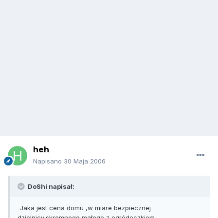
heh
Napisano
30 Maja 2006
DoShi napisał:
-Jaka jest cena domu ,w miare bezpiecznej
dzielnicy,skromnego,małego z ogródeczkiem,