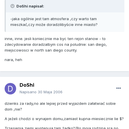
DoShi napisał:
-jaka ogólnie jest tam atmosfera ,czy warto tam
mieszkać,czy może doradzilibyście inne miasto?
inne, inne. jesli koniecznie ma byc ten rejon stanow - to
zdecydowanie doradzalbym cos na poludnie: san diego,
miejscowosci w north san diego county.
nara, heh
DoShi
Napisano
30 Maja 2006
dzienks za rady,no ale lepiej przed wyjazdem załatwiać sobie
dom ,nie?
A jeżeli chodzi o wynajem domu,zamiast kupna-miesiecznie lie $?
Trzesienia ziemi wystepuja tam żadko?/Bo moja rodzina sra po