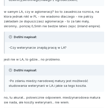
w samym LA, czy w aglomeracji? bo to zasadnicza roznica, na
ktora jednak nikt w PL - nie wiadomo dlaczego - nie patrzy.
zakladam ze dopuszczasz aglomeracje - to za taki maly,
skromny... ponizej 0,5mln nie bedzie latwo zejsc (inland empire).
DoShi napisał:
-Czy weterynarze znajdą pracę w LA?
jesli nie w LA, to gdzie... no problemo.
DoShi napisał:
-Po zdaniu miedzy narodowej matury jest możliwość
studiowania weterynarii w LA.i jakie sa tego koszta.
no, tu akurat... polowicznie odpowiem. miedzynarodowa matura
sie nada, ale koszty weterynarii... nie wiem.