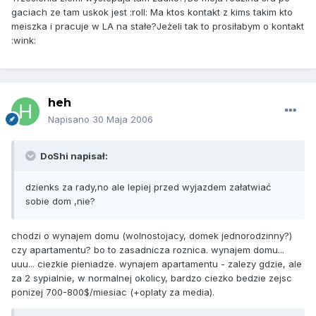
gaciach ze tam uskok jest :roll: Ma ktos kontakt z kims takim kto
meiszka i pracuje w LA na stałe?Jeżeli tak to prosiłabym o kontakt
:wink:
heh
Napisano
30 Maja 2006
DoShi napisał:
dzienks za rady,no ale lepiej przed wyjazdem załatwiać
sobie dom ,nie?
chodzi o wynajem domu (wolnostojacy, domek jednorodzinny?)
czy apartamentu? bo to zasadnicza roznica. wynajem domu...
uuu... ciezkie pieniadze. wynajem apartamentu - zalezy gdzie, ale
za 2 sypialnie, w normalnej okolicy, bardzo ciezko bedzie zejsc
ponizej 700-800$/miesiac (+oplaty za media).