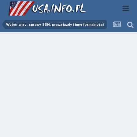
Wybór wizy, sprawy SSN, prawa jazdy i inne formalności