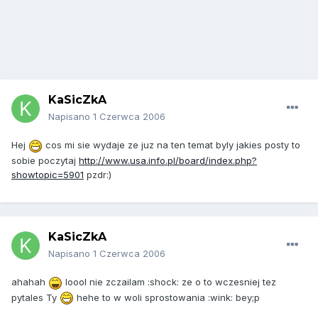
KaSicZkA
Napisano
1 Czerwca 2006
Hej
cos mi sie wydaje ze juz na ten temat byly jakies posty to
sobie poczytaj
http://www.usa.info.pl/board/index.php?
showtopic=5901
pzdr:)
KaSicZkA
Napisano
1 Czerwca 2006
ahahah
loool nie zczailam :shock: ze o to wczesniej tez
pytales Ty
hehe to w woli sprostowania :wink: bey;p