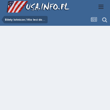
Bilety lotnicze / Kto leci do...