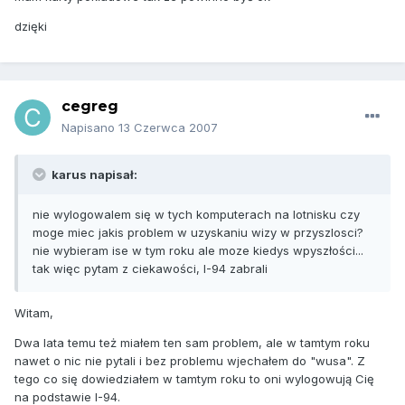
dzięki
cegreg
Napisano
13 Czerwca 2007
karus napisał:
nie wylogowalem się w tych komputerach na lotnisku czy
moge miec jakis problem w uzyskaniu wizy w przyszlosci?
nie wybieram ise w tym roku ale moze kiedys wpyszłości...
tak więc pytam z ciekawości, I-94 zabrali
Witam,
Dwa lata temu też miałem ten sam problem, ale w tamtym roku
nawet o nic nie pytali i bez problemu wjechałem do "wusa". Z
tego co się dowiedziałem w tamtym roku to oni wylogowują Cię
na podstawie I-94.