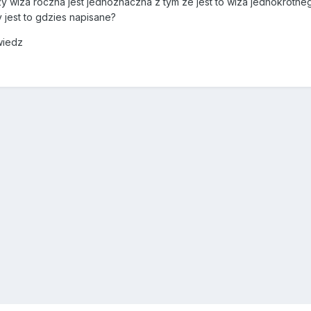
zy wiza roczna jest jednoznaczna z tym ze jest to wiza jednokrot
 jest to gdzies napisane?
wiedz