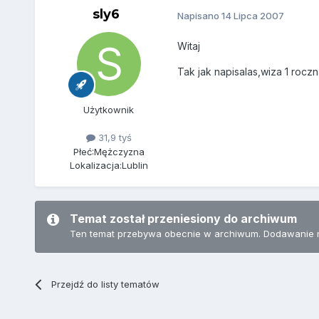
sly6
Napisano
14 Lipca 2007
Witaj
Tak jak napisalas,wiza 1 rocz
Użytkownik
31,9 tyś
Płeć:
Mężczyzna
Lokalizacja:
Lublin
Temat został przeniesiony do archiwum
Ten temat przebywa obecnie w archiwum. Dodawanie 
Przejdź do listy tematów