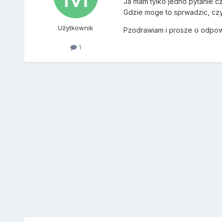
Ja mam tylko jedno pytanie c
Gdzie moge to sprwadzic, czy
Użytkownik
Pzodrawiam i prosze o odpo
1