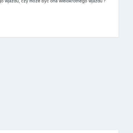
nego wjazdu, czy moze byc ona wielokrotnego wjazdu ?