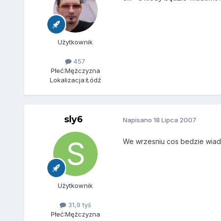
Użytkownik
457
Płeć:
Mężczyzna
Lokalizacja:
Łódź
sly6
Napisano
18 Lipca 2007
We wrzesniu cos bedzie wi
Użytkownik
31,9 tyś
Płeć:
Mężczyzna