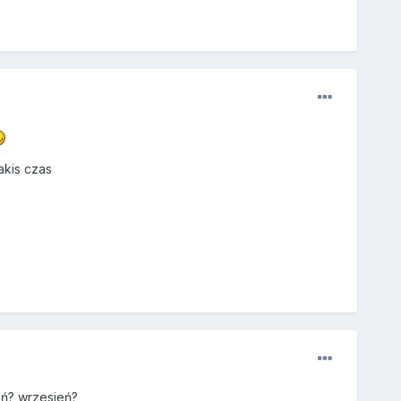
akis czas
eń? wrzesień?