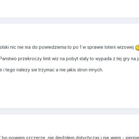
olski nic nie ma do powiedzienia to po 1 w sprawie loterii wizowej
Panstwo przekroczy limit wiz na pobyt staly to wypada z tej gry na j
i tego nalezy sie trzymac a nie jakis stron innych.
 bo powiem szczerze, nie śledziłem dotychczas i nie wiem - sierpi