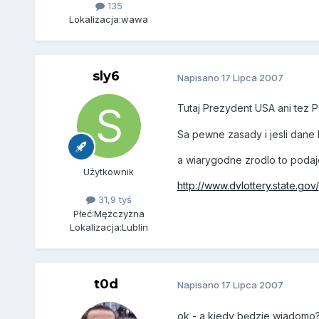
135
Lokalizacja:
wawa
sly6
Napisano
17 Lipca 2007
Tutaj Prezydent USA ani tez P
Sa pewne zasady i jesli dane 
a wiarygodne zrodlo to podaje 
Użytkownik
http://www.dvlottery.state.gov/
31,9 tyś
Płeć:
Mężczyzna
Lokalizacja:
Lublin
t0d
Napisano
17 Lipca 2007
ok - a kiedy będzie wiadomo?