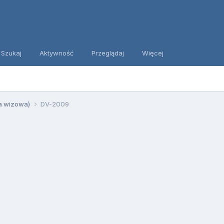
Szukaj
Aktywność
Przeglądaj
Więcej
ia wizowa)
DV-2009