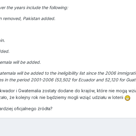
ver the years include the following:
n removed, Pakistan added.
in.
dded.
mala will be added.
mala will be added to the ineligibility list since the 2006 immigrat
es in the period 2001-2006 (53,502 for Ecuador and 52,120 for Guat
ador i Gwatemalia zostały dodane do krajów, które nie mogą wziąć ud
ało, że kolejny rok nie będziemy mogli wziąć udziału w loterii
rdziej oficjalnego źródła?