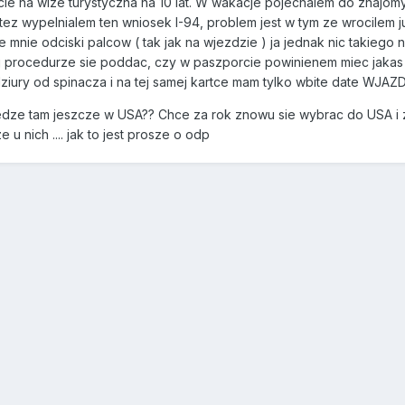
e na wize turystyczna na 10 lat. W wakacje pojechalem do znajom
 tez wypelnialem ten wniosek I-94, problem jest w tym ze wrocilem j
nie odciski palcow ( tak jak na wjezdzie ) ja jednak nic takiego ni
j procedurze sie poddac, czy w paszporcie powinienem miec jakas
ziury od spinacza i na tej samej kartce mam tylko wbite date WJAZDU 
dze tam jeszcze w USA?? Chce za rok znowu sie wybrac do USA i z
u nich .... jak to jest prosze o odp