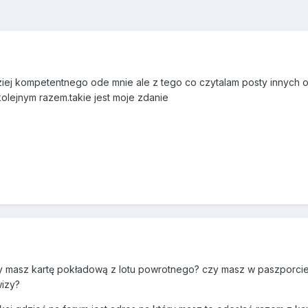
ej kompetentnego ode mnie ale z tego co czytalam posty innych oso
lejnym razem.takie jest moje zdanie
y masz kartę pokładową z lotu powrotnego? czy masz w paszporcie 
izy?