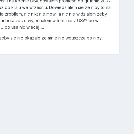
ych i na terenie USA dostalem promese do grudnia 2007
uz do kraju we wrzesniu. Dowiedzialem sie ze niby to na
e zrobilem, nic nikt nie mowil a nic nie widzialem zeby
 adnotacje ze wyjechalem w terminie z USA? bo w
do usa nic wiecej ....
eby sie nie okazalo ze mnie nie wpuszcza bo niby