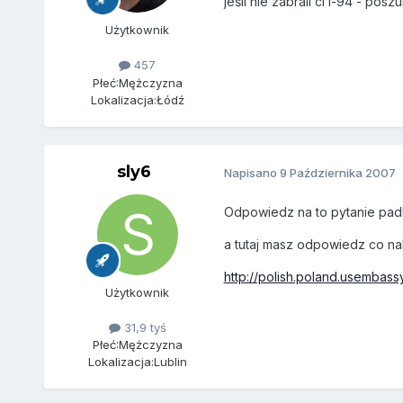
jeśli nie zabrali ci i-94 - po
Użytkownik
457
Płeć:
Mężczyzna
Lokalizacja:
Łódź
sly6
Napisano
9 Października 2007
Odpowiedz na to pytanie pad
a tutaj masz odpowiedz co nale
http://polish.poland.usembassy
Użytkownik
31,9 tyś
Płeć:
Mężczyzna
Lokalizacja:
Lublin