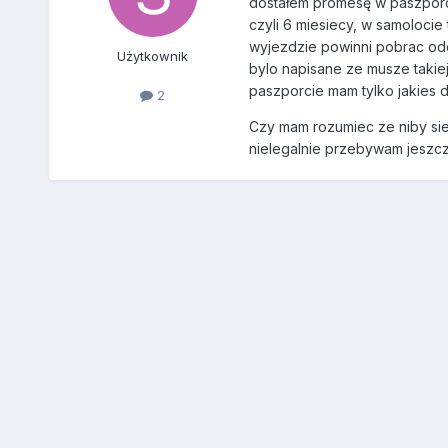
dostałem promesę w paszporci
czyli 6 miesiecy, w samolocie
wyjezdzie powinni pobrac ode m
Użytkownik
bylo napisane ze musze takie
paszporcie mam tylko jakies d
2
Czy mam rozumiec ze niby sie
nielegalnie przebywam jeszcze 