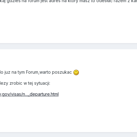
szukaj gdzieś na forum jest adres na który masz to odesłać razem z 
lo juz na tym Forum,warto poszukac
zy zrobic w tej sytuacji:
.gov/visas/n..._departure.html