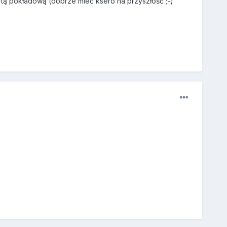
kartą pokładową (dobrze mieć ksero na przyszłość ;-)