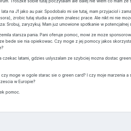
rum. Troszke sobie tutaj poczytalam ale dalej nie wiem co mam ze 
lata na J1 jako au pair. Spodobalo mi sie tutaj, mam przyjaciol i zam
sora), zrobic tutaj studia a potem znalesc prace. Ale nikt mi nie 
adza: Srobuj, zaryzykuj. Mam juz umowione spotkanie w potencjalnej 
emila starsza pania. Pani oferuje pomoc, mowi ze moze sponsorow
 ze bede sie nia opiekowac. Czy moge z jej pomocy jakos skorzysta
e?
czekac latami, gdzies uslyszalam ze szybciej mozna dostac green c
czy moge w ogole starac sie o green card? I czy moje marzenia a st
zescia w Europie?
iek pomoc.