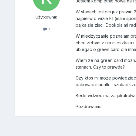
Jestem kompletnie nowa na fo
W stanach jestem juz prawie 2 
Użytkownik
najpierw o wizie F1 (mam spon
bajka sie zisci. Dookola mi r
1
W miedzyczasie poznalam prz
chce zebym z nia mieszkala i
ubiegac o green card dla mni
Wiem ze na green card mozna 
stanach. Czy to prawda?
Czy ktos mi moze powiedziec 
pakowac manatki i szukac szc
Bede wdzieczna za jakakolw
Pozdrawiam.