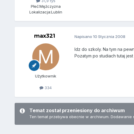
31,9 tyś
Płeć:
Mężczyzna
Lokalizacja:
Lublin
max321
Napisano
10 Stycznia 2008
Idz do szkoly. Na tym na pewno
Pozatym po studiach tutaj jest
Użytkownik
334
Temat został przeniesiony do archiwum
Ten temat przebywa obecnie w archiwum. Dodawanie 