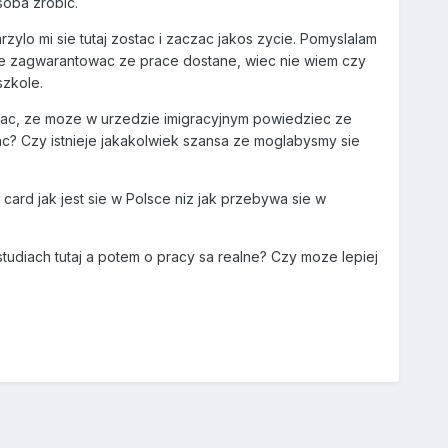
soba zrobic.
arzylo mi sie tutaj zostac i zaczac jakos zycie. Pomyslalam
moze zagwarantowac ze prace dostane, wiec nie wiem czy
szkole.
ac, ze moze w urzedzie imigracyjnym powiedziec ze
c? Czy istnieje jakakolwiek szansa ze moglabysmy sie
ard jak jest sie w Polsce niz jak przebywa sie w
udiach tutaj a potem o pracy sa realne? Czy moze lepiej