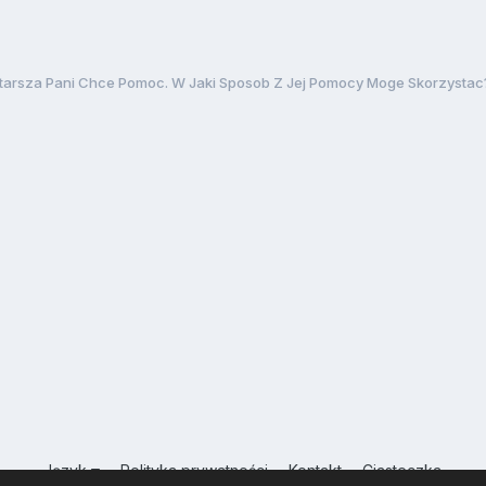
tarsza Pani Chce Pomoc. W Jaki Sposob Z Jej Pomocy Moge Skorzystac
Język
Polityka prywatności
Kontakt
Ciasteczka