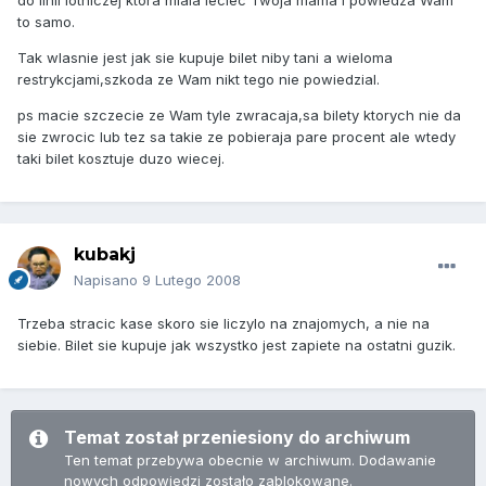
do linii lotniczej ktora miala leciec Twoja mama i powiedza Wam
to samo.
Tak wlasnie jest jak sie kupuje bilet niby tani a wieloma
restrykcjami,szkoda ze Wam nikt tego nie powiedzial.
ps macie szczecie ze Wam tyle zwracaja,sa bilety ktorych nie da
sie zwrocic lub tez sa takie ze pobieraja pare procent ale wtedy
taki bilet kosztuje duzo wiecej.
kubakj
Napisano
9 Lutego 2008
Trzeba stracic kase skoro sie liczylo na znajomych, a nie na
siebie. Bilet sie kupuje jak wszystko jest zapiete na ostatni guzik.
Temat został przeniesiony do archiwum
Ten temat przebywa obecnie w archiwum. Dodawanie
nowych odpowiedzi zostało zablokowane.