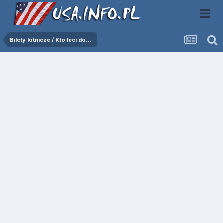
Bilety lotnicze / Kto leci do...