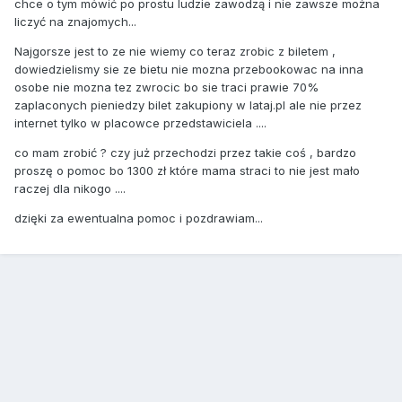
chce o tym mówić po prostu ludzie zawodzą i nie zawsze można
liczyć na znajomych...
Najgorsze jest to ze nie wiemy co teraz zrobic z biletem ,
dowiedzielismy sie ze bietu nie mozna przebookowac na inna
osobe nie mozna tez zwrocic bo sie traci prawie 70%
zaplaconych pieniedzy bilet zakupiony w lataj.pl ale nie przez
internet tylko w placowce przedstawiciela ....
co mam zrobić ? czy już przechodzi przez takie coś , bardzo
proszę o pomoc bo 1300 zł które mama straci to nie jest mało
raczej dla nikogo ....
dzięki za ewentualna pomoc i pozdrawiam...