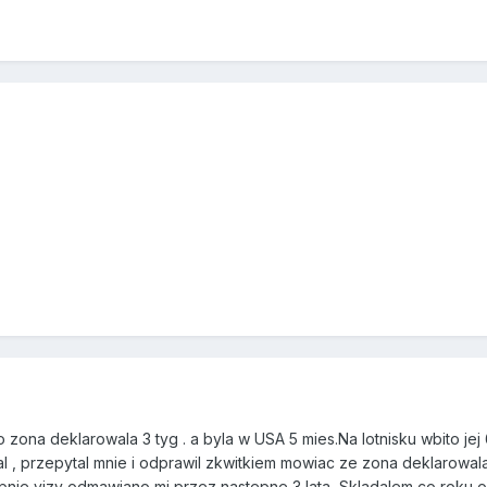
o zona deklarowala 3 tyg . a byla w USA 5 mies.Na lotnisku wbito je
 , przepytal mnie i odprawil zkwitkiem mowiac ze zona deklarowala 
pnie vizy odmawiano mi przez nastepne 3 lata, Skladalem co roku o 