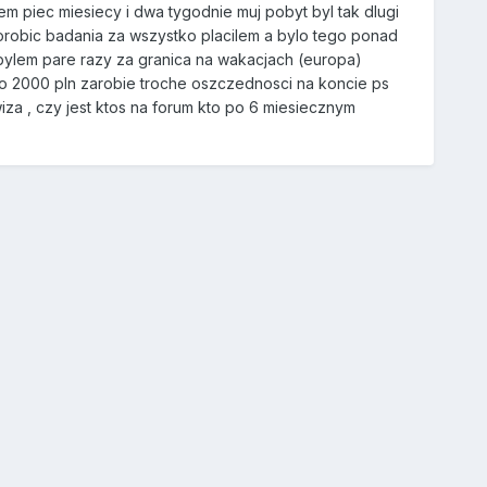
m piec miesiecy i dwa tygodnie muj pobyt byl tak dlugi
robic badania za wszystko placilem a bylo tego ponad
e bylem pare razy za granica na wakacjach (europa)
lo 2000 pln zarobie troche oszczednosci na koncie ps
iza , czy jest ktos na forum kto po 6 miesiecznym