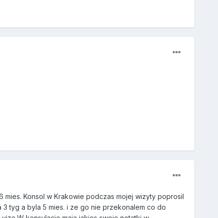
j 6 mies. Konsol w Krakowie podczas mojej wizyty poprosil
3 tyg a byla 5 mies. i ze go nie przekonalem co do
vize.W konsulacie maja jakies swoje notatki w