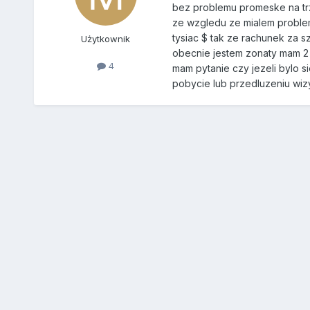
bez problemu promeske na trz
ze wzgledu ze mialem problem
tysiac $ tak ze rachunek za s
Użytkownik
obecnie jestem zonaty mam 2 
4
mam pytanie czy jezeli bylo s
pobycie lub przedluzeniu wiz