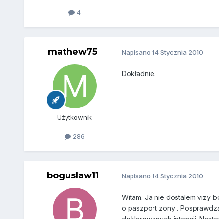
4
mathew75
Napisano
14 Stycznia 2010
Dokładnie.
Użytkownik
286
boguslaw11
Napisano
14 Stycznia 2010
Witam. Ja nie dostalem vizy b
o paszport zony . Posprawdzal
deklarowanych intencji. Naste