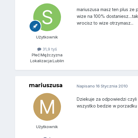
mariuszusa masz ten plus ze p
wize na 100% dostaniesz....ta
wrocisz to wize otrzymasz...
Użytkownik
31,9 tyś
Płeć:
Mężczyzna
Lokalizacja:
Lublin
mariuszusa
Napisano
16 Stycznia 2010
Dziekuje za odpowiedzi czyli
wszystko bedzie w porzadku 
Użytkownik