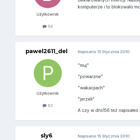
komputerze i to blokowalo mo
Użytkownik
54
pawel2611_del
Napisano
15 Stycznia 2010
"muj"
"powarzne"
"wakacjiach"
Użytkownik
"jerzeli"
62
A czy w dns156 też napisałeś ż
sly6
Napisano
15 Stycznia 2010