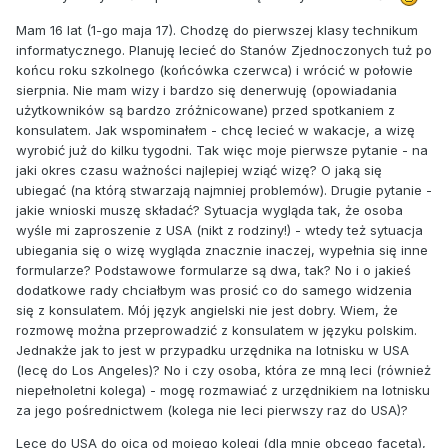
Mam 16 lat (1-go maja 17). Chodzę do pierwszej klasy technikum
informatycznego. Planuję lecieć do Stanów Zjednoczonych tuż po
końcu roku szkolnego (końcówka czerwca) i wrócić w połowie
sierpnia. Nie mam wizy i bardzo się denerwuję (opowiadania
użytkowników są bardzo zróżnicowane) przed spotkaniem z
konsulatem. Jak wspominałem - chcę lecieć w wakacje, a wizę
wyrobić już do kilku tygodni. Tak więc moje pierwsze pytanie - na
jaki okres czasu ważności najlepiej wziąć wizę? O jaką się
ubiegać (na którą stwarzają najmniej problemów). Drugie pytanie -
jakie wnioski muszę składać? Sytuacja wygląda tak, że osoba
wyśle mi zaproszenie z USA (nikt z rodziny!) - wtedy też sytuacja
ubiegania się o wizę wygląda znacznie inaczej, wypełnia się inne
formularze? Podstawowe formularze są dwa, tak? No i o jakieś
dodatkowe rady chciałbym was prosić co do samego widzenia
się z konsulatem. Mój język angielski nie jest dobry. Wiem, że
rozmowę można przeprowadzić z konsulatem w języku polskim.
Jednakże jak to jest w przypadku urzędnika na lotnisku w USA
(lecę do Los Angeles)? No i czy osoba, która ze mną leci (również
niepełnoletni kolega) - mogę rozmawiać z urzędnikiem na lotnisku
za jego pośrednictwem (kolega nie leci pierwszy raz do USA)?
Lecę do USA do ojca od mojego kolegi (dla mnie obcego faceta),