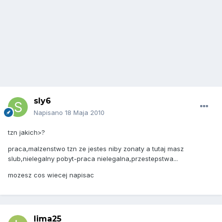
sly6
Napisano
18 Maja 2010
tzn jakich>?
praca,malzenstwo tzn ze jestes niby zonaty a tutaj masz
slub,nielegalny pobyt-praca nielegalna,przestepstwa...
mozesz cos wiecej napisac
lima25