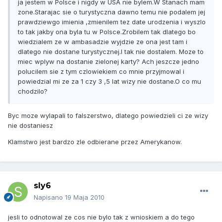
ja jestem w Polsce i nigdy w USA nie bylem.W Stanach mam
zone.Starajac sie o turystyczna dawno temu nie podalem jej
prawdziewgo imienia ,zmienilem tez date urodzenia i wyszlo
to tak jakby ona byla tu w Polsce.Zrobilem tak dlatego bo
wiedzialem ze w ambasadzie wyjdzie ze ona jest tam i
dlatego nie dostane turystycznej.I tak nie dostalem. Moze to
miec wplyw na dostanie zielonej karty? Ach jeszcze jedno
polucilem sie z tym czlowiekiem co mnie przyjmowal i
powiedzial mi ze za 1 czy 3 ,5 lat wizy nie dostane.O co mu
chodzilo?
Byc moze wylapali to falszerstwo, dlatego powiedzieli ci ze wizy
nie dostaniesz
Klamstwo jest bardzo zle odbierane przez Amerykanow.
sly6
Napisano
19 Maja 2010
jesli to odnotowal ze cos nie bylo tak z wnioskiem a do tego