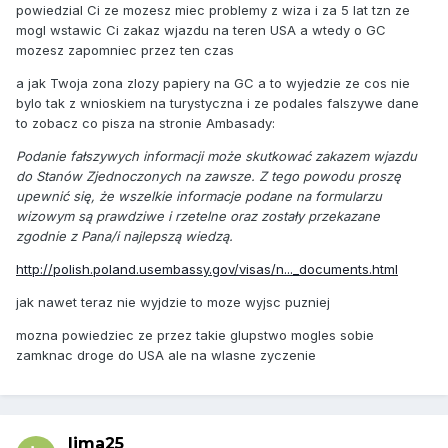
powiedzial Ci ze mozesz miec problemy z wiza i za 5 lat tzn ze
mogl wstawic Ci zakaz wjazdu na teren USA a wtedy o GC
mozesz zapomniec przez ten czas
a jak Twoja zona zlozy papiery na GC a to wyjedzie ze cos nie
bylo tak z wnioskiem na turystyczna i ze podales falszywe dane
to zobacz co pisza na stronie Ambasady:
Podanie fałszywych informacji może skutkować zakazem wjazdu
do Stanów Zjednoczonych na zawsze. Z tego powodu proszę
upewnić się, że wszelkie informacje podane na formularzu
wizowym są prawdziwe i rzetelne oraz zostały przekazane
zgodnie z Pana/i najlepszą wiedzą.
http://polish.poland.usembassy.gov/visas/n..._documents.html
jak nawet teraz nie wyjdzie to moze wyjsc puzniej
mozna powiedziec ze przez takie glupstwo mogles sobie
zamknac droge do USA ale na wlasne zyczenie
lima25