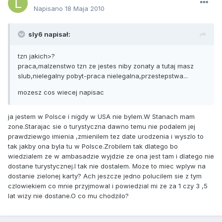
Napisano
18 Maja 2010
sly6 napisał:
tzn jakich>?
praca,malzenstwo tzn ze jestes niby zonaty a tutaj masz
slub,nielegalny pobyt-praca nielegalna,przestepstwa...
mozesz cos wiecej napisac
ja jestem w Polsce i nigdy w USA nie bylem.W Stanach mam
zone.Starajac sie o turystyczna dawno temu nie podalem jej
prawdziewgo imienia ,zmienilem tez date urodzenia i wyszlo to
tak jakby ona byla tu w Polsce.Zrobilem tak dlatego bo
wiedzialem ze w ambasadzie wyjdzie ze ona jest tam i dlatego nie
dostane turystycznej.I tak nie dostalem. Moze to miec wplyw na
dostanie zielonej karty? Ach jeszcze jedno polucilem sie z tym
czlowiekiem co mnie przyjmowal i powiedzial mi ze za 1 czy 3 ,5
lat wizy nie dostane.O co mu chodzilo?