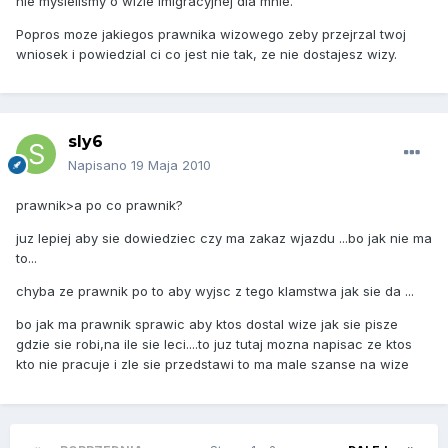
nie myslelismy o wizie imigracyjnej dla mnie.
Popros moze jakiegos prawnika wizowego zeby przejrzal twoj
wniosek i powiedzial ci co jest nie tak, ze nie dostajesz wizy.
sly6
Napisano
19 Maja 2010
prawnik>a po co prawnik?
juz lepiej aby sie dowiedziec czy ma zakaz wjazdu ...bo jak nie ma
to...
chyba ze prawnik po to aby wyjsc z tego klamstwa jak sie da ...
bo jak ma prawnik sprawic aby ktos dostal wize jak sie pisze
gdzie sie robi,na ile sie leci....to juz tutaj mozna napisac ze ktos
kto nie pracuje i zle sie przedstawi to ma male szanse na wize