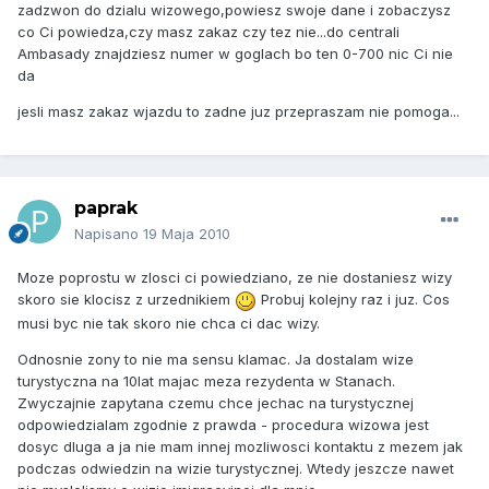
zadzwon do dzialu wizowego,powiesz swoje dane i zobaczysz
co Ci powiedza,czy masz zakaz czy tez nie...do centrali
Ambasady znajdziesz numer w goglach bo ten 0-700 nic Ci nie
da
jesli masz zakaz wjazdu to zadne juz przepraszam nie pomoga...
paprak
Napisano
19 Maja 2010
Moze poprostu w zlosci ci powiedziano, ze nie dostaniesz wizy
skoro sie klocisz z urzednikiem
Probuj kolejny raz i juz. Cos
musi byc nie tak skoro nie chca ci dac wizy.
Odnosnie zony to nie ma sensu klamac. Ja dostalam wize
turystyczna na 10lat majac meza rezydenta w Stanach.
Zwyczajnie zapytana czemu chce jechac na turystycznej
odpowiedzialam zgodnie z prawda - procedura wizowa jest
dosyc dluga a ja nie mam innej mozliwosci kontaktu z mezem jak
podczas odwiedzin na wizie turystycznej. Wtedy jeszcze nawet