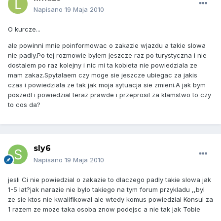
Napisano
19 Maja 2010
O kurcze...
ale powinni mnie poinformowac o zakazie wjazdu a takie slowa
nie padly.Po tej rozmowie bylem jeszcze raz po turystyczna i nie
dostalem po raz kolejny i nic mi ta kobieta nie powiedziala ze
mam zakaz.Spytalaem czy moge sie jeszcze ubiegac za jakis
czas i powiedziala ze tak jak moja sytuacja sie zmieni.A jak bym
poszedl i powiedzial teraz prawde i przeprosil za klamstwo to czy
to cos da?
sly6
Napisano
19 Maja 2010
jesli Ci nie powiedzial o zakazie to dlaczego padly takie slowa jak
1-5 lat?jak narazie nie bylo takiego na tym forum przykladu ,,byl
ze sie ktos nie kwalifikowal ale wtedy komus powiedzial Konsul za
1 razem ze moze taka osoba znow podejsc a nie tak jak Tobie