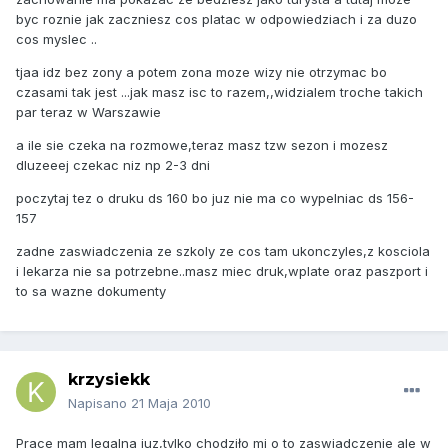
byc roznie jak zaczniesz cos platac w odpowiedziach i za duzo
cos myslec ..
tjaa idz bez zony a potem zona moze wizy nie otrzymac bo
czasami tak jest ...jak masz isc to razem,,widzialem troche takich
par teraz w Warszawie
a ile sie czeka na rozmowe,teraz masz tzw sezon i mozesz
dluzeeej czekac niz np 2-3 dni
poczytaj tez o druku ds 160 bo juz nie ma co wypelniac ds 156-
157
zadne zaswiadczenia ze szkoly ze cos tam ukonczyles,z kosciola
i lekarza nie sa potrzebne..masz miec druk,wplate oraz paszport i
to sa wazne dokumenty
krzysiekk
Napisano
21 Maja 2010
Prace mam legalna juz,tylko chodziło mi o to zaswiadczenie ale w