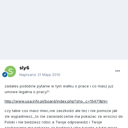
sly6
Napisano
21 Maja 2010
zadales podobne pytanie w tym watku o prace i co masz juz
umowe legalna o pracy?:
http://www.usa.info.pl/board/index.php?sho...c=15471&hl=
czy takie cos masz miec,nie zaszkodzi ale tez i nie pomoze jak
zle wypadniesz,.,to nie zaswiadczenie ma pokazac ze wrocisz do
Polski i nie bedziesz robic a Twoje odpowiedzi i Twoje
zachowanie ma pokazac ze bedziesz jako turysta a tutaj moze