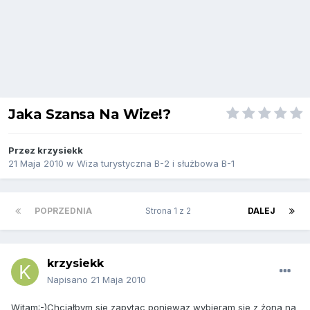
Jaka Szansa Na Wize!?
Przez
krzysiekk
21 Maja 2010
w
Wiza turystyczna B-2 i służbowa B-1
POPRZEDNIA
Strona 1 z 2
DALEJ
krzysiekk
Napisano
21 Maja 2010
Witam:-)Chciałbym sie zapytac poniewaz wybieram sie z żona na