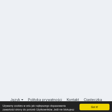
Język
Polityka prywatności
Kontakt
Ciasteczka
Używamy cookies w celu jak najlepszego dopasowania
USA.INFO.PL
Got it!
zawartości strony do potrzeb Użytkowników. Jeśli nie blokujesz
Powered by Invision Community