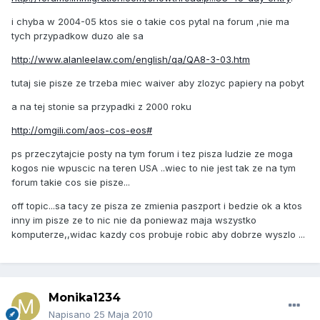
i chyba w 2004-05 ktos sie o takie cos pytal na forum ,nie ma
tych przypadkow duzo ale sa
http://www.alanleelaw.com/english/qa/QA8-3-03.htm
tutaj sie pisze ze trzeba miec waiver aby zlozyc papiery na pobyt
a na tej stonie sa przypadki z 2000 roku
http://omgili.com/aos-cos-eos#
ps przeczytajcie posty na tym forum i tez pisza ludzie ze moga
kogos nie wpuscic na teren USA ..wiec to nie jest tak ze na tym
forum takie cos sie pisze...
off topic...sa tacy ze pisza ze zmienia paszport i bedzie ok a ktos
inny im pisze ze to nic nie da poniewaz maja wszystko
komputerze,,widac kazdy cos probuje robic aby dobrze wyszlo ...
Monika1234
Napisano
25 Maja 2010