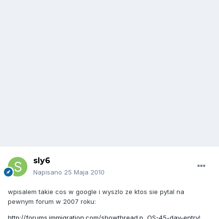
sly6
Napisano
25 Maja 2010
wpisalem takie cos w google i wyszlo ze ktos sie pytal na
pewnym forum w 2007 roku:
http://forums.immigration.com/showthread.p...OS-45-day-entry
!