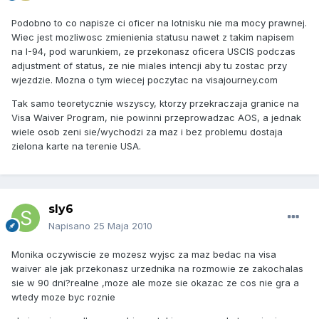
Podobno to co napisze ci oficer na lotnisku nie ma mocy prawnej.
Wiec jest mozliwosc zmienienia statusu nawet z takim napisem
na I-94, pod warunkiem, ze przekonasz oficera USCIS podczas
adjustment of status, ze nie miales intencji aby tu zostac przy
wjezdzie. Mozna o tym wiecej poczytac na visajourney.com
Tak samo teoretycznie wszyscy, ktorzy przekraczaja granice na
Visa Waiver Program, nie powinni przeprowadzac AOS, a jednak
wiele osob zeni sie/wychodzi za maz i bez problemu dostaja
zielona karte na terenie USA.
sly6
Napisano
25 Maja 2010
Monika oczywiscie ze mozesz wyjsc za maz bedac na visa
waiver ale jak przekonasz urzednika na rozmowie ze zakochalas
sie w 90 dni?realne ,moze ale moze sie okazac ze cos nie gra a
wtedy moze byc roznie