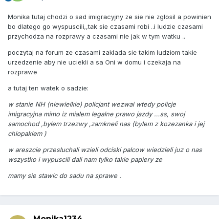
Monika tutaj chodzi o sad imigracyjny ze sie nie zglosil a powinien
bo dlatego go wyspuscili,,tak sie czasami robi ..i ludzie czasami
przychodza na rozprawy a czasami nie jak w tym watku ..
poczytaj na forum ze czasami zaklada sie takim ludziom takie
urzedzenie aby nie uciekli a sa Oni w domu i czekaja na
rozprawe
a tutaj ten watek o sadzie:
w stanie NH (niewielkie) policjant wezwal wtedy policje
imigracyjna mimo iz mialem legalne prawo jazdy ...ss, swoj
samochod ,bylem trzezwy ,zamkneli nas (bylem z kozezanka i jej
chlopakiem )
w areszcie przesluchali wzieli odciski palcow wiedzieli juz o nas
wszystko i wypuscili dali nam tylko takie papiery ze
mamy sie stawic do sadu na sprawe .
Monika1234