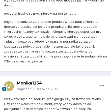
wydasz kase -czas stracisz a do tego mozesz juz nie wrocic do
domu.
poczytaj troche roznych forow na ten temat ...
chyba nie sadzisz ze placenie podatkow cos tutaj zmienia,to
dobrze ze placisz ale jestes z przadku z IRS anie z urzedem
imigracyjnym,,zeby tak kazdy nielegalny ktorego deportuja mial
jakies plusy z tego to nie bylo by prawie zadnych deportacji
...plusem moze byc wtedy jak masz w porzadku sprawe i
legalizujesz pobyt przez takie malzenstwo ale jak urzednik
zobaczy ze cos nie gra to mozesz zostac odstawiony do
wiezienia ..i tutaj podatki nic nie poradza,wlasnie te podatki ida na
ICE-urzad imigracyjny tez
Monika1234
Napisano
9 Czerwca 2010
Wezwanie bylo do sadu imigracyjnego czy za traffic violations??
Czy zachowales ten dokument, ktory wtedy dostales od
policjanta? Jesli dostales mandat/wezwanie do sadu za