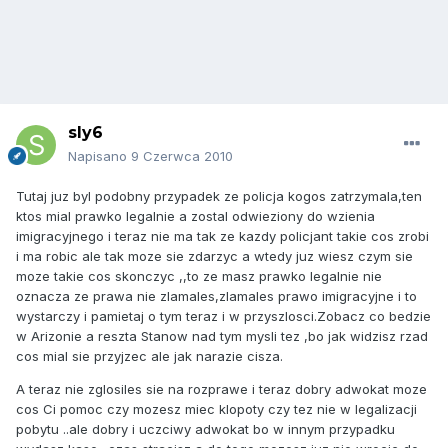
sly6
Napisano
9 Czerwca 2010
Tutaj juz byl podobny przypadek ze policja kogos zatrzymala,ten
ktos mial prawko legalnie a zostal odwieziony do wzienia
imigracyjnego i teraz nie ma tak ze kazdy policjant takie cos zrobi
i ma robic ale tak moze sie zdarzyc a wtedy juz wiesz czym sie
moze takie cos skonczyc ,,to ze masz prawko legalnie nie
oznacza ze prawa nie zlamales,zlamales prawo imigracyjne i to
wystarczy i pamietaj o tym teraz i w przyszlosci.Zobacz co bedzie
w Arizonie a reszta Stanow nad tym mysli tez ,bo jak widzisz rzad
cos mial sie przyjzec ale jak narazie cisza.
A teraz nie zglosiles sie na rozprawe i teraz dobry adwokat moze
cos Ci pomoc czy mozesz miec klopoty czy tez nie w legalizacji
pobytu ..ale dobry i uczciwy adwokat bo w innym przypadku