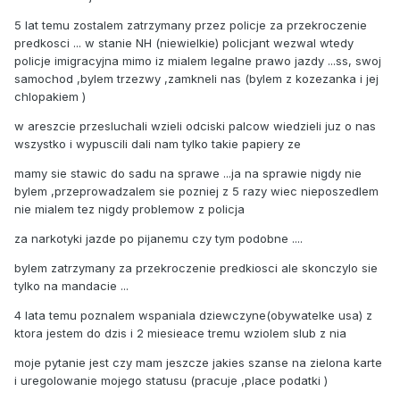
5 lat temu zostalem zatrzymany przez policje za przekroczenie
predkosci ... w stanie NH (niewielkie) policjant wezwal wtedy
policje imigracyjna mimo iz mialem legalne prawo jazdy ...ss, swoj
samochod ,bylem trzezwy ,zamkneli nas (bylem z kozezanka i jej
chlopakiem )
w areszcie przesluchali wzieli odciski palcow wiedzieli juz o nas
wszystko i wypuscili dali nam tylko takie papiery ze
mamy sie stawic do sadu na sprawe ...ja na sprawie nigdy nie
bylem ,przeprowadzalem sie pozniej z 5 razy wiec nieposzedlem
nie mialem tez nigdy problemow z policja
za narkotyki jazde po pijanemu czy tym podobne ....
bylem zatrzymany za przekroczenie predkiosci ale skonczylo sie
tylko na mandacie ...
4 lata temu poznalem wspaniala dziewczyne(obywatelke usa) z
ktora jestem do dzis i 2 miesieace tremu wziolem slub z nia
moje pytanie jest czy mam jeszcze jakies szanse na zielona karte
i uregolowanie mojego statusu (pracuje ,place podatki )