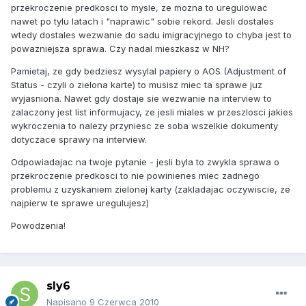
przekroczenie predkosci to mysle, ze mozna to uregulowac
nawet po tylu latach i "naprawic" sobie rekord. Jesli dostales
wtedy dostales wezwanie do sadu imigracyjnego to chyba jest to
powazniejsza sprawa. Czy nadal mieszkasz w NH?
Pamietaj, ze gdy bedziesz wysylal papiery o AOS (Adjustment of
Status - czyli o zielona karte) to musisz miec ta sprawe juz
wyjasniona. Nawet gdy dostaje sie wezwanie na interview to
zalaczony jest list informujacy, ze jesli miales w przeszlosci jakies
wykroczenia to nalezy przyniesc ze soba wszelkie dokumenty
dotyczace sprawy na interview.
Odpowiadajac na twoje pytanie - jesli byla to zwykla sprawa o
przekroczenie predkosci to nie powinienes miec zadnego
problemu z uzyskaniem zielonej karty (zakladajac oczywiscie, ze
najpierw te sprawe uregulujesz)
Powodzenia!
sly6
Napisano
9 Czerwca 2010