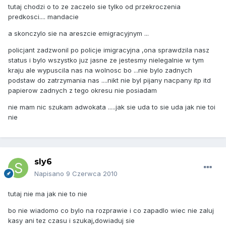
tutaj chodzi o to ze zaczelo sie tylko od przekroczenia
predkosci.... mandacie
a skonczylo sie na areszcie emigracyjnym ...
policjant zadzwonil po policje imigracyjna ,ona sprawdzila nasz
status i bylo wszystko juz jasne ze jestesmy nielegalnie w tym
kraju ale wypuscila nas na wolnosc bo ...nie bylo zadnych
podstaw do zatrzymania nas ....nikt nie byl pijany nacpany itp itd
papierow zadnych z tego okresu nie posiadam
nie mam nic szukam adwokata .....jak sie uda to sie uda jak nie toi
nie
sly6
Napisano
9 Czerwca 2010
tutaj nie ma jak nie to nie
bo nie wiadomo co bylo na rozprawie i co zapadlo wiec nie zaluj
kasy ani tez czasu i szukaj,dowiaduj sie