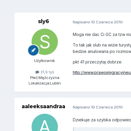
sly6
Napisano
10 Czerwca 2010
Moga nie dac Ci GC za tzw mal
To tak jak slub na wizie turys
bedzie anulowana po rozmowi
Użytkownik
pkt 41 przeczytaj dobrze:
31,9 tyś
http://www.prawoimigracyjne
Płeć:
Mężczyzna
Lokalizacja:
Lublin
aaleeksaandraa
Napisano
10 Czerwca 2010
Dziekuje za szybka odpowied