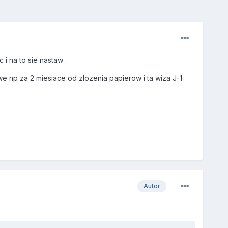
i na to sie nastaw .
owe np za 2 miesiace od zlozenia papierow i ta wiza J-1
Autor