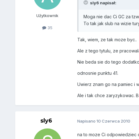
sly6 napisał:
Użytkownik
Moga nie dac Ci GC za tzw 
To tak jak slub na wizie tur
35
Tak, wiem, ze tak moze byc..
Ale z tego tytulu, ze pracowa
Nie beda sie do tego dodatkow
odnosnie punktu 41.
Uwierz znam go na pamiec i w
Ale i tak chce zaryzykowac. Be
sly6
Napisano
10 Czerwca 2010
na to moze Ci odpowiedziec d