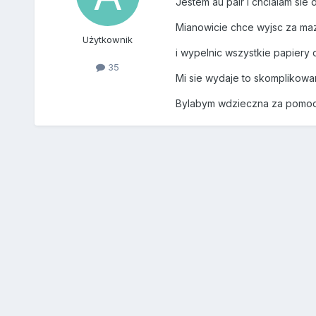
Jestem au pair i chcialam si
Mianowicie chce wyjsc za maz 
Użytkownik
i wypelnic wszystkie papiery 
35
Mi sie wydaje to skomplikowan
Bylabym wdzieczna za pomo