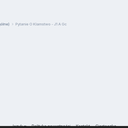
gólne)
Pytanie O Klamstwo - J1 A Gc
Język
Polityka prywatności
Kontakt
Ciasteczka