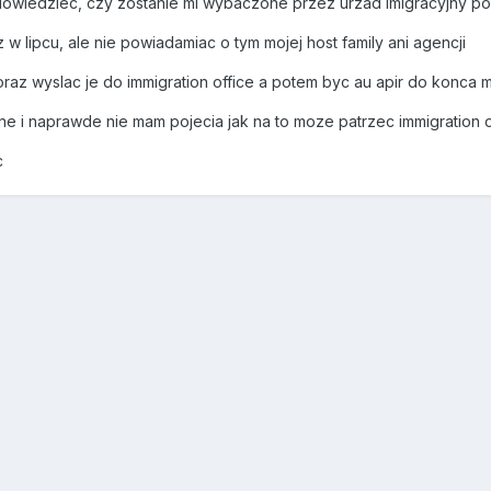
e dowiedziec, czy zostanie mi wybaczone przez urzad imigracyjny p
w lipcu, ale nie powiadamiac o tym mojej host family ani agencji
oraz wyslac je do immigration office a potem byc au apir do konca
e i naprawde nie mam pojecia jak na to moze patrzec immigration of
c