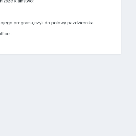
onizsze klamstwo:
 mojego programu,czyli do polowy pazdziernika..
fice...