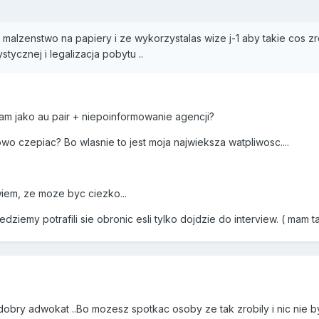
malzenstwo na papiery i ze wykorzystalas wize j-1 aby takie cos zrob
ystycznej i legalizacja pobytu ..
lam jako au pair + niepoinformowanie agencji?
o czepiac? Bo wlasnie to jest moja najwieksza watpliwosc....
iem, ze moze byc ciezko...
dziemy potrafili sie obronic esli tylko dojdzie do interview. ( mam t
obry adwokat ..Bo mozesz spotkac osoby ze tak zrobily i nic nie b