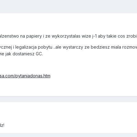
zenstwo na papiery i ze wykorzystalas wize j-1 aby takie cos zrobic 
tycznej i legalizacja pobytu ..ale wystarczy ze bedziesz miala rozm
e jak dostaniesz GC.
usa.com/pytaniadonas.htm
z!