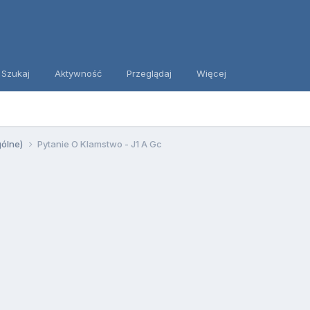
Szukaj
Aktywność
Przeglądaj
Więcej
gólne)
Pytanie O Klamstwo - J1 A Gc