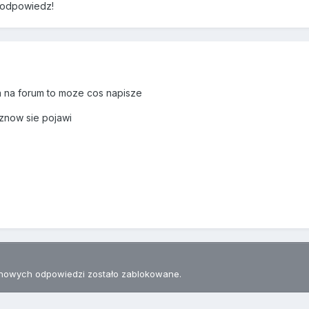
 odpowiedz!
a na forum to moze cos napisze
 znow sie pojawi
nowych odpowiedzi zostało zablokowane.