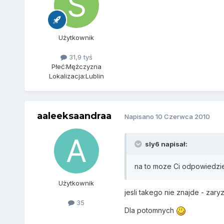
Użytkownik
31,9 tyś
Płeć:
Mężczyzna
Lokalizacja:
Lublin
aaleeksaandraa
Napisano
10 Czerwca 2010
sly6 napisał:
na to moze Ci odpowiedzie
Użytkownik
jesli takego nie znajde - zary
35
Dla potomnych