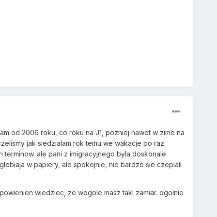
zalam od 2006 roku, co roku na J1, pozniej nawet w zime na
zaczelismy jak siedzialam rok temu we wakacje po raz
ch terminow. ale pani z imigracyjnego byla doskonale
biaja w papiery, ale spokojnie, nie bardzo sie czepiali
 powienien wiedziec, ze wogole masz taki zamiar. ogolnie