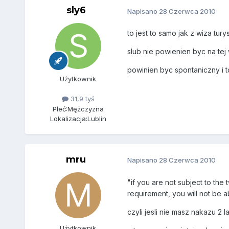
sly6
Napisano
28 Czerwca 2010
to jest to samo jak z wiza tur
slub nie powienien byc na tej 
powinien byc spontaniczny i 
Użytkownik
31,9 tyś
Płeć:
Mężczyzna
Lokalizacja:
Lublin
mru
Napisano
28 Czerwca 2010
"if you are not subject to the
requirement, you will not be ab
czyli jesli nie masz nakazu 2 
Użytkownik