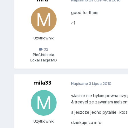
Napisano
29 Czerwca 2010
good for them
:-)
Użytkownik
32
Płeć:
Kobieta
Lokalizacja:
MD
mila33
Napisano
3 Lipca 2010
wlasnie nie bylam pewna czy j
& treavel ze zawarlam malzenst
a jeszcze jedno pytanie ..kt
Użytkownik
dziekuje za info