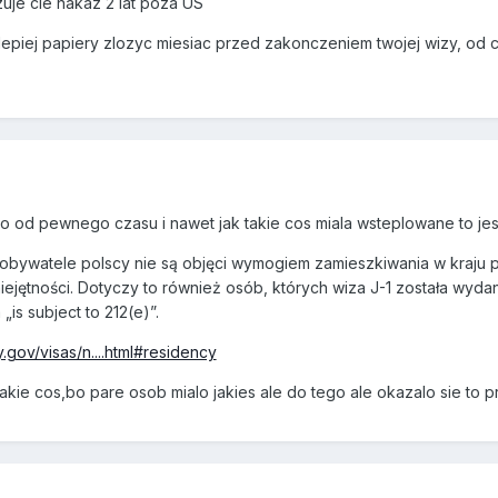
zuje cie nakaz 2 lat poza US
ajlepiej papiery zlozyc miesiac przed zakonczeniem twojej wizy, od c
lo od pewnego czasu i nawet jak takie cos miala wsteplowane to jest
bywatele polscy nie są objęci wymogiem zamieszkiwania w kraju
miejętności. Dotyczy to również osób, których wiza J-1 została wy
s subject to 212(e)”.
.gov/visas/n....html#residency
takie cos,bo pare osob mialo jakies ale do tego ale okazalo sie to 