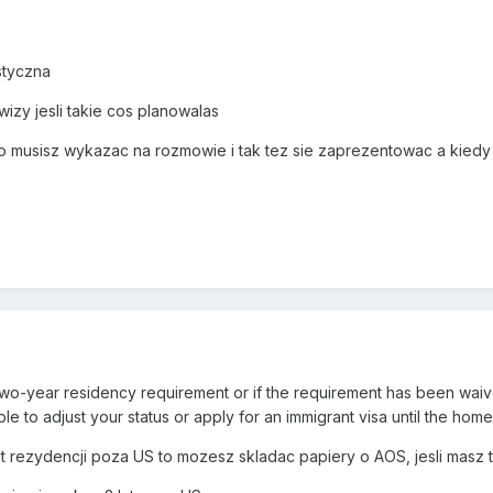
ystyczna
wizy jesli takie cos planowalas
to musisz wykazac na rozmowie i tak tez sie zaprezentowac a kiedy
 two-year residency requirement or if the requirement has been waived
le to adjust your status or apply for an immigrant visa until the hom
lat rezydencji poza US to mozesz skladac papiery o AOS, jesli masz 