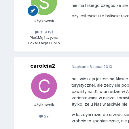
nie ma takiego czegos ze sie
czy jestescie i ile byliscie r
Użytkownik
31,9 tyś
Płeć:
Mężczyzna
Lokalizacja:
Lublin
carolcia2
Napisano
8 Lipca 2010
hej, wiesz ja jestem na Alasc
turystycznej, ale zeby sie pob
czwarty na J1. w urzedzie w An
zorientowana w naszej sprawie
(tylko, ze u Nas wlasciwie nie
Użytkownik
w kazdym razie do urzedu sie 
29
zrobcie to spontanicznie, nie 