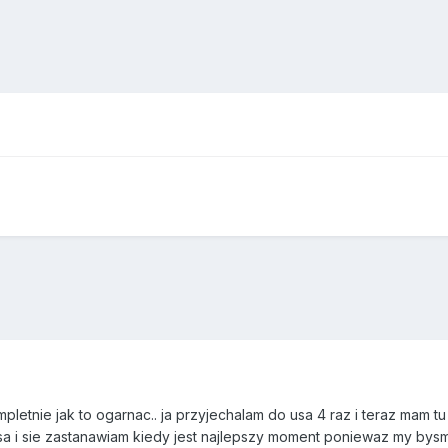
pletnie jak to ogarnac.. ja przyjechalam do usa 4 raz i teraz mam t
sa i sie zastanawiam kiedy jest najlepszy moment poniewaz my bysmy