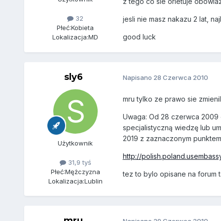
z tego co sie orietuje obowia
32
jesli nie masz nakazu 2 lat, n
Płeć:
Kobieta
good luck
Lokalizacja:
MD
sly6
Napisano
28 Czerwca 2010
mru tylko ze prawo sie zmieni
Uwaga: Od 28 czerwca 2009 o
specjalistyczną wiedzę lub u
2019 z zaznaczonym punktem „i
Użytkownik
http://polish.poland.usembassy
31,9 tyś
Płeć:
Mężczyzna
tez to bylo opisane na forum 
Lokalizacja:
Lublin
mru