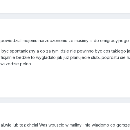
os powiedzial mojemu narzeczonemu ze musimy is do emigracyjnego i
a byc spontaniczny a co za tym idzie nie powinno byc cos takiego jak
cjalnie bedzie to wygladalo jak juz planujecie slub...poprostu sie 
wszedzie pelno...
zal,wie lub tez chcial Was wpuscic w maliny i nie wiadomo co gorsze.