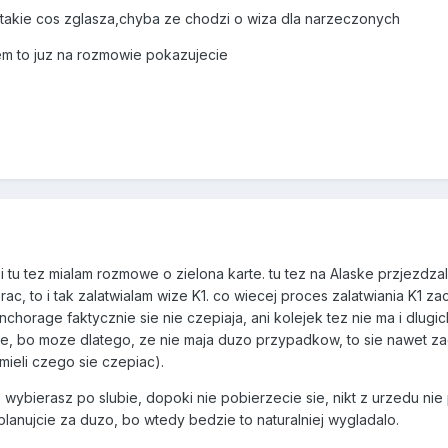
 takie cos zglasza,chyba ze chodzi o wiza dla narzeczonych
azem to juz na rozmowie pokazujecie
e i tu tez mialam rozmowe o zielona karte. tu tez na Alaske przjezd
rac, to i tak zalatwialam wize K1. co wiecej proces zalatwiania K1 
chorage faktycznie sie nie czepiaja, ani kolejek tez nie ma i dlugi
, bo moze dlatego, ze nie maja duzo przypadkow, to sie nawet zagle
 mieli czego sie czepiac).
wybierasz po slubie, dopoki nie pobierzecie sie, nikt z urzedu nie
planujcie za duzo, bo wtedy bedzie to naturalniej wygladalo.