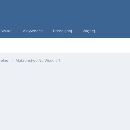
Szukaj
Aktywność
Przeglądaj
Więcej
gólne)
Malzenstwo Na Wizie J 1