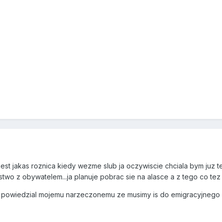
est jakas roznica kiedy wezme slub ja oczywiscie chciala bym juz 
wo z obywatelem...ja planuje pobrac sie na alasce a z tego co tez s
os powiedzial mojemu narzeczonemu ze musimy is do emigracyjnego i