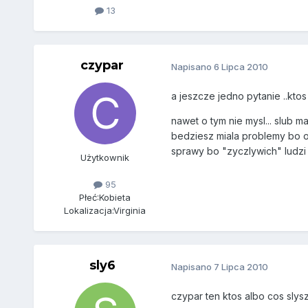
13
czypar
Napisano
6 Lipca 2010
a jeszcze jedno pytanie ..kt
nawet o tym nie mysl... slub m
bedziesz miala problemy bo ofi
sprawy bo "zyczlywich" ludzi 
Użytkownik
95
Płeć:
Kobieta
Lokalizacja:
Virginia
sly6
Napisano
7 Lipca 2010
czypar ten ktos albo cos slys