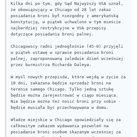
Kilka dni po tym, gdy Sąd Najwyższy USA uznał, 
że obowiązujący w Chicago od 28 lat zakaz 
posiadania broni był niezgodny z amerykańską 
konstytucją, w piątek uchwalono w tym mieście 
najbardziej restrykcyjne w USA przepisy 
dotyczące posiadania broni palnej.

Chicagowscy radni jednogłośnie (45-0) przyjęli 
w piątek ustawę w sprawie posiadania broni 
palnej, zaproponowaną zaledwie dzień wcześniej 
przez burmistrza Richarda Daleya.

W myśl nowych przepisów, które wejdą w życie za 
10 dni, zakazana będzie sprzedaż broni na 
terenie samego Chicago. Tylko jedną sztukę 
będzie można zarejestrować w ciągu miesiąca. 
Nie będzie można też nosić broni przy sobie - 
będzie musiała być przechowywana w domu.

Władze miejskie w Chicago opowiedziały się za 
całkowitym zakazem wydawania pozwoleń na 
posiadanie broni osobom skazanym wcześniej za 