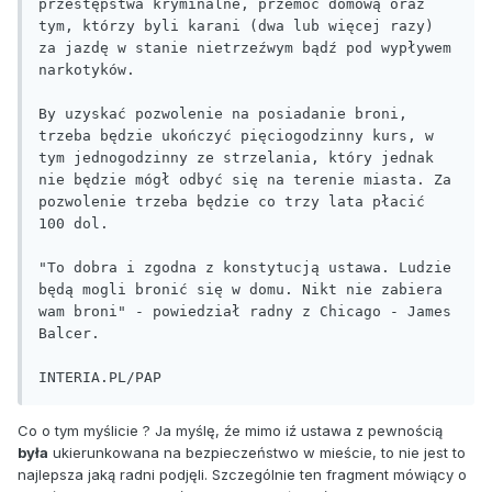
przestępstwa kryminalne, przemoc domową oraz 
tym, którzy byli karani (dwa lub więcej razy) 
za jazdę w stanie nietrzeźwym bądź pod wypływem 
narkotyków.

By uzyskać pozwolenie na posiadanie broni, 
trzeba będzie ukończyć pięciogodzinny kurs, w 
tym jednogodzinny ze strzelania, który jednak 
nie będzie mógł odbyć się na terenie miasta. Za 
pozwolenie trzeba będzie co trzy lata płacić 
100 dol.

"To dobra i zgodna z konstytucją ustawa. Ludzie 
będą mogli bronić się w domu. Nikt nie zabiera 
wam broni" - powiedział radny z Chicago - James 
Balcer.

INTERIA.PL/PAP
Co o tym myślicie ? Ja myślę, źe mimo iź ustawa z pewnością
była
ukierunkowana na bezpieczeństwo w mieście, to nie jest to
najlepsza jaką radni podjęli. Szczególnie ten fragment mówiący o