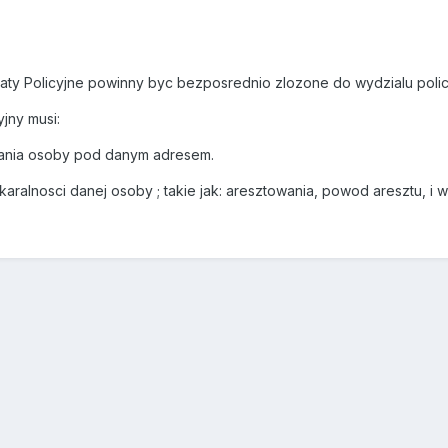
ikaty Policyjne powinny byc bezposrednio zlozone do wydzialu polic
yjny musi:
kania osoby pod danym adresem.
aralnosci danej osoby ; takie jak: aresztowania, powod aresztu, i 