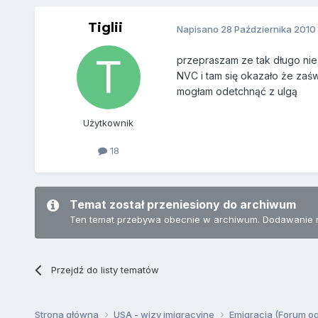
Tiglii
Napisano
28 Października 2010
przepraszam ze tak długo nie
NVC i tam się okazało że zaś
mogłam odetchnąć z ulgą
Użytkownik
18
Temat został przeniesiony do archiwum
Ten temat przebywa obecnie w archiwum. Dodawanie 
Przejdź do listy tematów
Strona główna
USA - wizy imigracyjne
Emigracja (Forum o