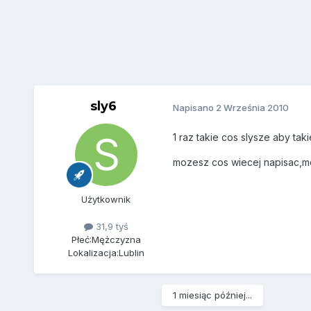
sly6
Napisano
2 Września 2010
1 raz takie cos slysze aby ta
mozesz cos wiecej napisac,mo
Użytkownik
31,9 tyś
Płeć:
Mężczyzna
Lokalizacja:
Lublin
1 miesiąc później...