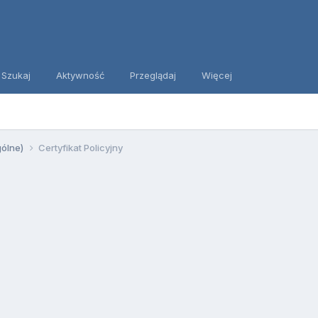
Szukaj
Aktywność
Przeglądaj
Więcej
gólne)
Certyfikat Policyjny