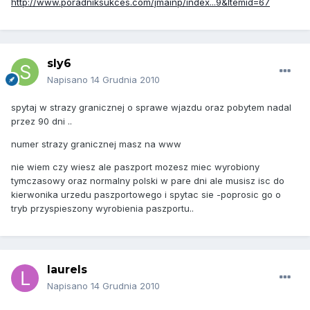
http://www.poradniksukces.com/jmainp/index...9&Itemid=67
sly6
Napisano
14 Grudnia 2010
spytaj w strazy granicznej o sprawe wjazdu oraz pobytem nadal
przez 90 dni ..
numer strazy granicznej masz na www
nie wiem czy wiesz ale paszport mozesz miec wyrobiony
tymczasowy oraz normalny polski w pare dni ale musisz isc do
kierwonika urzedu paszportowego i spytac sie -poprosic go o
tryb przyspieszony wyrobienia paszportu..
laurels
Napisano
14 Grudnia 2010