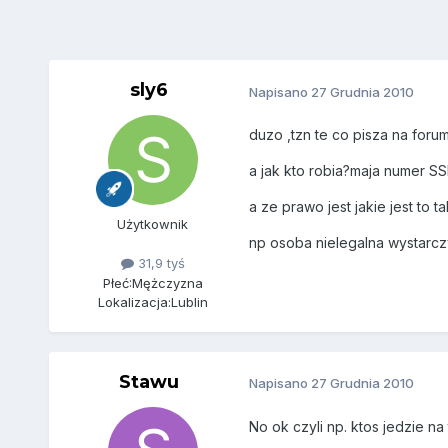
sly6
Napisano
27 Grudnia 2010
duzo ,tzn te co pisza na for
a jak kto robia?maja numer SS
a ze prawo jest jakie jest to t
Użytkownik
np osoba nielegalna wystarczy
31,9 tyś
Płeć:
Mężczyzna
Lokalizacja:
Lublin
Stawu
Napisano
27 Grudnia 2010
No ok czyli np. ktos jedzie na