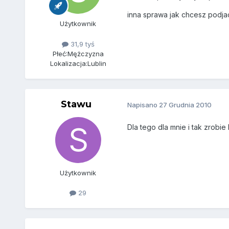
inna sprawa jak chcesz podja
Użytkownik
31,9 tyś
Płeć:
Mężczyzna
Lokalizacja:
Lublin
Stawu
Napisano
27 Grudnia 2010
Dla tego dla mnie i tak zrobie
Użytkownik
29