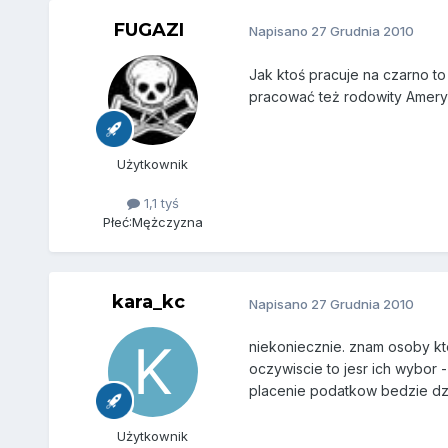
FUGAZI
Napisano
27 Grudnia 2010
Jak ktoś pracuje na czarno to 
pracować też rodowity Amery
Użytkownik
1,1 tyś
Płeć:
Mężczyzna
kara_kc
Napisano
27 Grudnia 2010
niekoniecznie. znam osoby ktor
oczywiscie to jesr ich wybor -
placenie podatkow bedzie dzi
Użytkownik