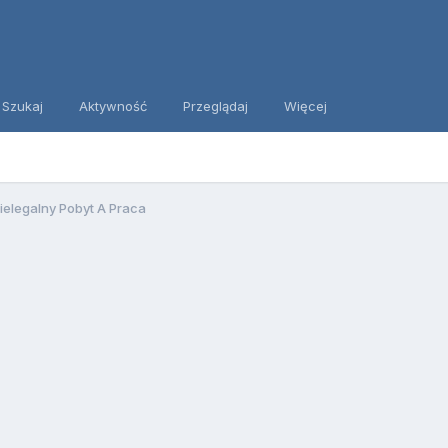
Szukaj
Aktywność
Przeglądaj
Więcej
ielegalny Pobyt A Praca