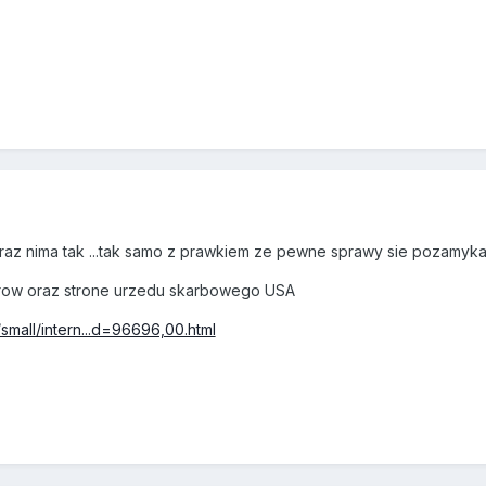
az nima tak ...tak samo z prawkiem ze pewne sprawy sie pozamykaly
erow oraz strone urzedu skarbowego USA
small/intern...d=96696,00.html