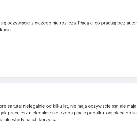
się oczywiście z niczego nie rozlicza. Płacą ci co pracują bez autory
kanin.
e sa tutaj nielegalnie od kilku lat, nie maja oczywiscie ssn ale maja
 jak pracujesz nielegalnie nie trzeba placic podatku. oni placa bo li
alalo wtedy na ich korzysc.