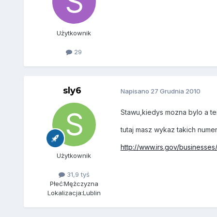
Użytkownik
29
sly6
Napisano
27 Grudnia 2010
Stawu,kiedys mozna bylo a ter
tutaj masz wykaz takich num
http://www.irs.gov/businesses/
Użytkownik
31,9 tyś
Płeć:
Mężczyzna
Lokalizacja:
Lublin