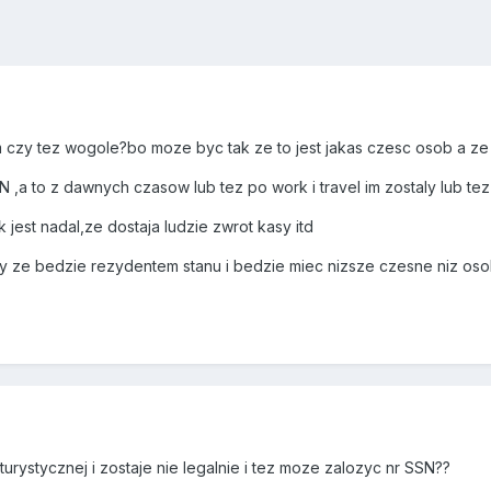
um czy tez wogole?bo moze byc tak ze to jest jakas czesc osob a z
N ,a to z dawnych czasow lub tez po work i travel im zostaly lub tez
ak jest nadal,ze dostaja ludzie zwrot kasy itd
 ze bedzie rezydentem stanu i bedzie miec nizsze czesne niz osoba
 turystycznej i zostaje nie legalnie i tez moze zalozyc nr SSN??