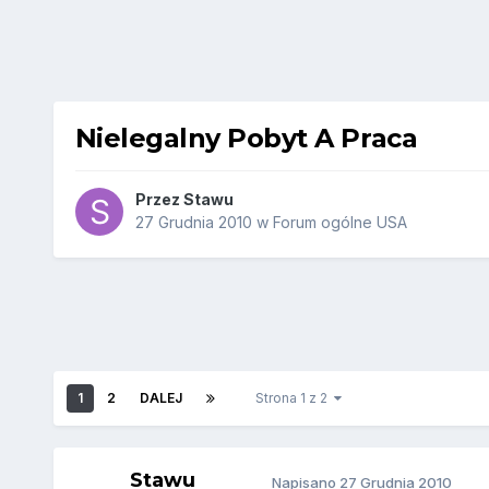
Nielegalny Pobyt A Praca
Przez
Stawu
27 Grudnia 2010
w
Forum ogólne USA
1
2
DALEJ
Strona 1 z 2
Stawu
Napisano
27 Grudnia 2010