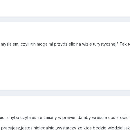
 myslalem, czyli itin moga mi przydzielic na wizie turystycznej? Tak
bic ..chyba czytales ze zmiany w prawie ida aby wrescie cos zrobic
pracujesz,jestes nielegalnie,,wystarczy ze ktos bedzie wiedzial ja