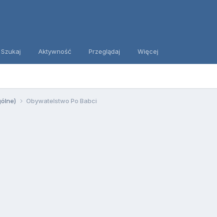
Szukaj
Aktywność
Przeglądaj
Więcej
gólne)
Obywatelstwo Po Babci