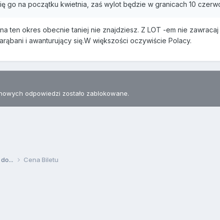
ię go na początku kwietnia, zaś wylot będzie w granicach 10 czerw
na ten okres obecnie taniej nie znajdziesz. Z LOT -em nie zawracaj
rąbani i awanturujący się.W większości oczywiście Polacy.
nowych odpowiedzi zostało zablokowane.
 do...
Cena Biletu