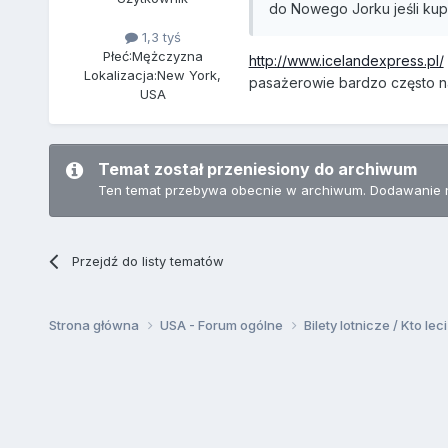
do Nowego Jorku jeśli kup
1,3 tyś
Płeć:
Mężczyzna
http://www.icelandexpress.pl/
Lokalizacja:
New York,
pasażerowie bardzo często na
USA
Temat został przeniesiony do archiwum
Ten temat przebywa obecnie w archiwum. Dodawanie 
Przejdź do listy tematów
Strona główna
USA - Forum ogólne
Bilety lotnicze / Kto leci