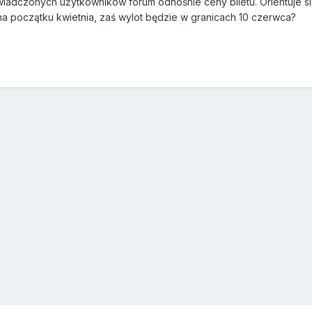
iadczonych użytkowników forum odnośnie ceny biletu. Orientuje się
na początku kwietnia, zaś wylot będzie w granicach 10 czerwca?