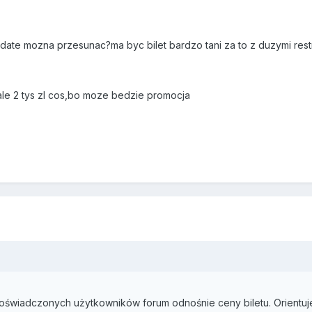
ate mozna przesunac?ma byc bilet bardzo tani za to z duzymi restry
cale 2 tys zl cos,bo moze bedzie promocja
oświadczonych użytkowników forum odnośnie ceny biletu. Orientuje 