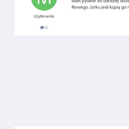
Mam pytanie do bardziej dośw
Nowego Jorku jeśli kupię go 
Użytkownik
6