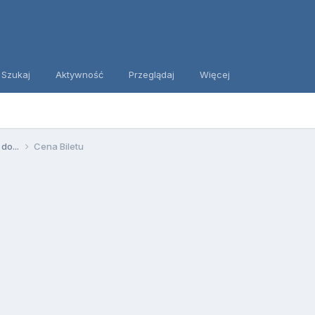
Szukaj
Aktywność
Przeglądaj
Więcej
 do...
Cena Biletu