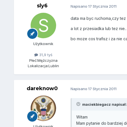
sly6
Napisano
17 Stycznia 2011
data ma byc ruchoma,czy tez d
a lot z przesiadka lub tez nie..
bo moze cos trafisz i za nie 
Użytkownik
31,9 tyś
Płeć:
Mężczyzna
Lokalizacja:
Lublin
dareknow0
Napisano
17 Stycznia 2011
maciekbiegacz napisał:
Witam
Mam pytanie do bardziej d
Użytkownik